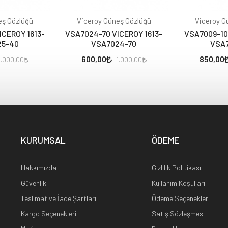
eş Gözlüğü
Viceroy Güneş Gözlüğü
Viceroy G
CEROY 1613-
VSA7024-70 VICEROY 1613-
VSA7009-10
25-40
VSA7024-70
VSA7
600,00
850,00
1.000,00
1.000,00
KURUMSAL
ÖDEME
Hakkımızda
Gizlilik Politikası
Güvenlik
Kullanım Koşulları
Teslimat ve İade Şartları
Ödeme Seçenekleri
Kargo Seçenekleri
Satış Sözleşmesi