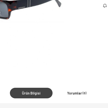
Ürün Bilgisi
Yorumlar
(0)