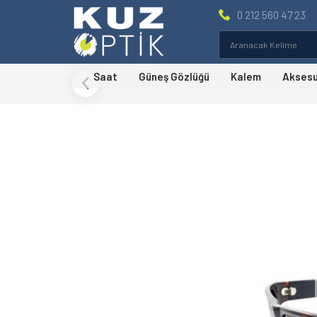
0 212 560 47 23
Saat
Güneş Gözlüğü
Kalem
Akses