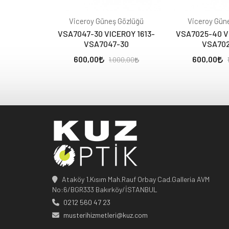
Viceroy Güneş Gözlüğü
Viceroy Gün
VSA7047-30 VICEROY 1613-
VSA7025-40 VI
VSA7047-30
VSA70
600,00
600,00
1.000,00
Ataköy 1.Kısım Mah.Rauf Orbay Cad.Galleria AVM
No:6/BGR333 Bakırköy/İSTANBUL
0212 560 47 23
musterihizmetleri@kuz.com