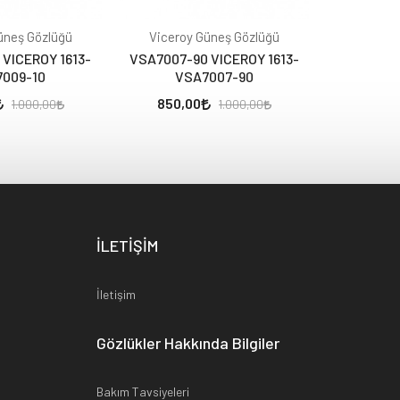
üneş Gözlüğü
Viceroy Güneş Gözlüğü
Viceroy
 VICEROY 1613-
VSA7007-90 VICEROY 1613-
VSA7007-
009-10
VSA7007-90
VS
850,00
850,
1.000,00
1.000,00
İLETİŞİM
İletişim
Gözlükler Hakkında Bilgiler
Bakım Tavsiyeleri