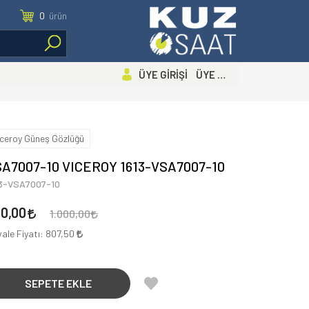
0
ürün
ÜYE GİRİŞİ ÜYE OL
iceroy Güneş Gözlüğü
A7007-10 VICEROY 1613-VSA7007-10
13-VSA7007-10
50,00
1.000,00
ale Fiyatı:
807,50
SEPETE EKLE