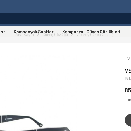
uar
Kampanyalı Saatler
Kampanyalı Güneş Gözlükleri
Ana Sayfa
Güneş Gözlüğü
Viceroy Güneş Gözlüğü
V
VS
16
8
Hav