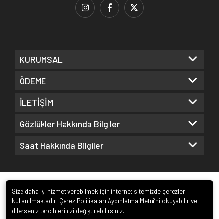
KURUMSAL
ÖDEME
İLETİŞİM
Gözlükler Hakkında Bilgiler
Saat Hakkında Bilgiler
Size daha iyi hizmet verebilmek için internet sitemizde çerezler
kullanılmaktadır. Çerez Politikaları Aydınlatma Metni’ni okuyabilir ve
dilerseniz tercihlerinizi değiştirebilirsiniz.
© 2022
Kuz Optik ve Saat San. ve Tic. Ltd. Şti.
. Tüm hakları saklıdır.