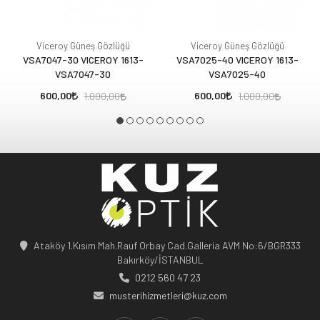
Viceroy Güneş Gözlüğü
Viceroy Güneş Gözlüğü
VSA7047-30 VICEROY 1613-
VSA7025-40 VICEROY 1613-
VSA7047-30
VSA7025-40
600,00
600,00
1.000,00
1.000,00
Ataköy 1.Kısım Mah.Rauf Orbay Cad.Galleria AVM No:6/BGR333
Bakırköy/İSTANBUL
0212 560 47 23
musterihizmetleri@kuz.com