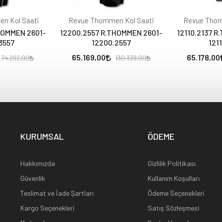
n Kol Saati
Revue Thommen Kol Saati
Revue Thom
HOMMEN 2601-
12200.2557 R.THOMMEN 2601-
12110.2137 
3557
12200.2557
121
65.169,00
65.178,00
74.292,00
130.338,00
KURUMSAL
ÖDEME
Hakkımızda
Gizlilik Politikası
Güvenlik
Kullanım Koşulları
Teslimat ve İade Şartları
Ödeme Seçenekleri
Kargo Seçenekleri
Satış Sözleşmesi