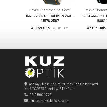
Revue Thommen Kol Saati
Revue Thomme
16576.2587 R.THOMMEN 2601-
16061.3557 R.T
16576.2587
16061.
31.954,00
37.146,00
63.908,00
Ataköy 1.Kısım Mah.Rauf Orbay Cad.Galleria AVM
No:6/BGR333 Bakırköy/İSTANBUL
0212 560 47 23
musterihizmetleri@kuz.com