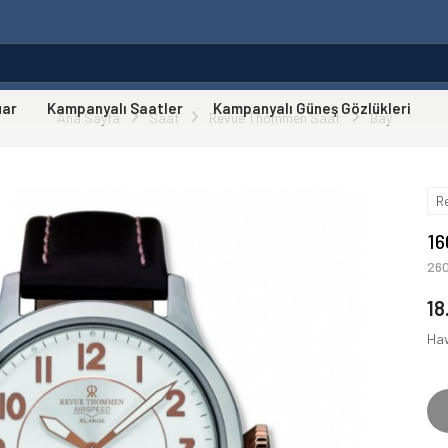
uar
Kampanyalı Saatler
Kampanyalı Güneş Gözlükleri
Ana Sayfa
Saat
Revue Thommen Saat
Bay
R
16
260
18
Hav