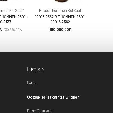
men Kol Saati
Revue Thommen Kol Saati
Revue Th
R.THOMMEN 2601-
12016.2562 R.THOMMEN 2601-
12016.253
10.2137
12016.2562
1
180.000,00
65.178,
130.356,00
İLETİŞİM
İletişim
Gözlükler Hakkında Bilgiler
Bakım Tavsiyeleri