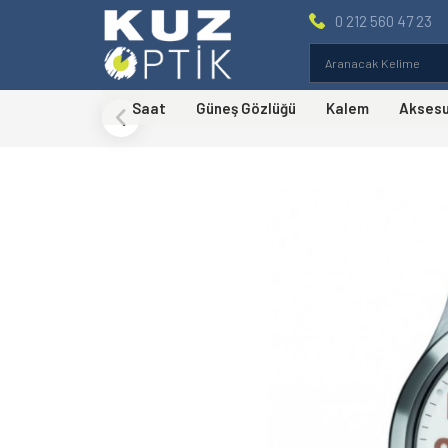
0 212 560 47 23
Saat
Güneş Gözlüğü
Kalem
Akses