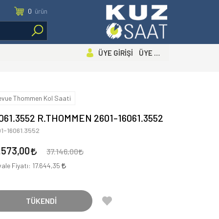
0
ürün
ÜYE GİRİŞİ ÜYE OL
evue Thommen Kol Saati
061.3552 R.THOMMEN 2601-16061.3552
1-16061.3552
.573,00
37.146,00
ale Fiyatı:
17.644,35
TÜKENDİ