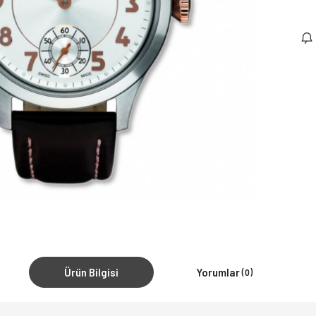
Ürün Bilgisi
Yorumlar
(0)