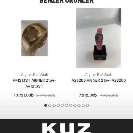
BENZER ÜRÜNLER
Aigner Kol Saati
Aigner Kol Saati
A41213ST AIGNER 2154-
A29203 AIGNER 2154-A29203
A41213ST
10.721,00
7.212,00
21.442,00
14.424,00