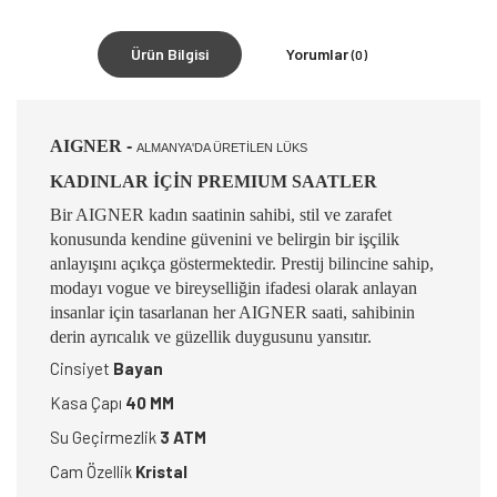
Ürün Bilgisi
Yorumlar
(0)
AIGNER
-
ALMANYA'DA ÜRETİLEN LÜKS
KADINLAR İÇİN PREMIUM SAATLER
Bir AIGNER kadın saatinin sahibi, stil ve zarafet
konusunda kendine güvenini ve belirgin bir işçilik
anlayışını açıkça göstermektedir. Prestij bilincine sahip,
modayı vogue ve bireyselliğin ifadesi olarak anlayan
insanlar için tasarlanan her AIGNER saati, sahibinin
derin ayrıcalık ve güzellik duygusunu yansıtır.
Cinsiyet
Bayan
Kasa Çapı
40 MM
Su Geçirmezlik
3 ATM
Cam Özellik
Kristal