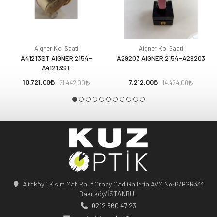
Aigner Kol Saati
Aigner Kol Saati
A41213ST AIGNER 2154-
A29203 AIGNER 2154-A29203
A41213ST
10.721,00
7.212,00
21.442,00
14.424,00
Ataköy 1.Kısım Mah.Rauf Orbay Cad.Galleria AVM No:6/BGR333
Bakırköy/İSTANBUL
0212 560 47 23