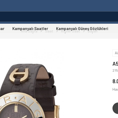
uar
Kampanyalı Saatler
Kampanyalı Güneş Gözlükleri
Ana Sayfa
Saat
Aigner Saat
Bayan
A
A5
21
8.
Hav