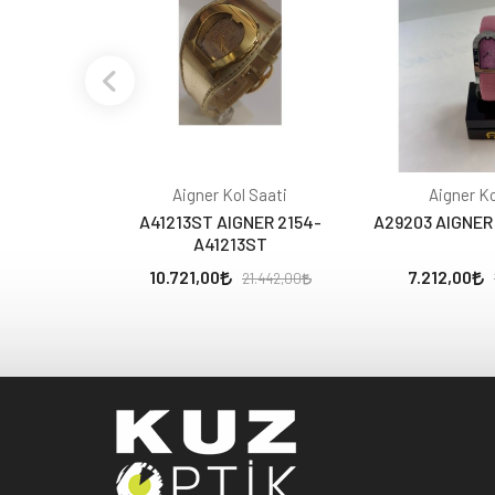
Aigner Kol Saati
Aigner Ko
A41213ST AIGNER 2154-
A29203 AIGNER
A41213ST
10.721,00
7.212,00
21.442,00