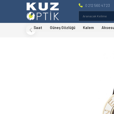
0 212 560 47 23
Saat
Güneş Gözlüğü
Kalem
Akses