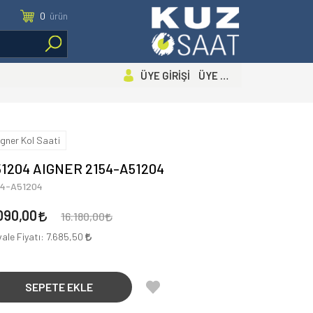
0
ürün
ÜYE GİRİŞİ ÜYE OL
igner Kol Saati
1204 AIGNER 2154-A51204
54-A51204
090,00
16.180,00
ale Fiyatı:
7.685,50
SEPETE EKLE