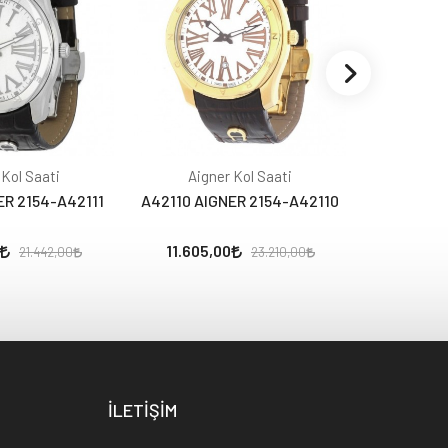
 Kol Saati
Aigner Kol Saati
Aign
ER 2154-A42111
A42110 AIGNER 2154-A42110
A40202 AI
11.605,00
11.440,
21.442,00
23.210,00
İLETİŞİM