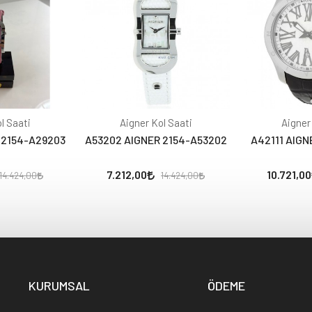
l Saati
Aigner Kol Saati
Aigner
 2154-A29203
A53202 AIGNER 2154-A53202
A42111 AIGN
7.212,00
10.721,00
14.424,00
14.424,00
KURUMSAL
ÖDEME