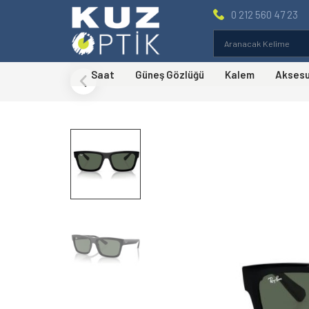
0 212 560 47 23
Saat
Güneş Gözlüğü
Kalem
Akses