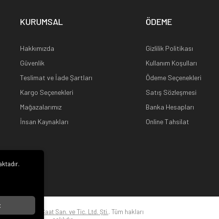
KURUMSAL
ÖDEME
Hakkımızda
Gizlilik Politikası
Güvenlik
Kullanım Koşulları
Teslimat ve İade Şartları
Ödeme Seçenekleri
Kargo Seçenekleri
Satış Sözleşmesi
Mağazalarımız
Banka Hesapları
İnsan Kaynakları
Online Tahsilat
aktadır.
i
t
22
Kuz Optik ve Saat San. ve Tic. Ltd. Şti.
. Tüm hakları