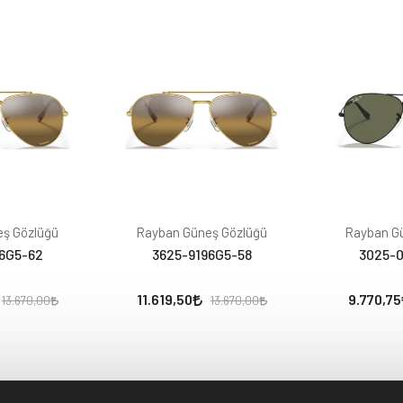
ş Gözlüğü
Rayban Güneş Gözlüğü
Rayban G
6G5-62
3625-9196G5-58
3025-0
11.619,50
9.770,75
13.670,00
13.670,00