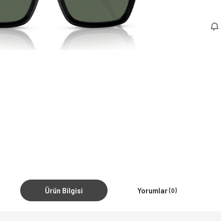
Ürün Bilgisi
Yorumlar
(0)