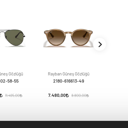
üneş Gözlüğü
Rayban Güneş Gözlüğü
Rayban
02-58-55
2180-616613-49
0102
7.480,00
8.443
11.495,00
8.800,00