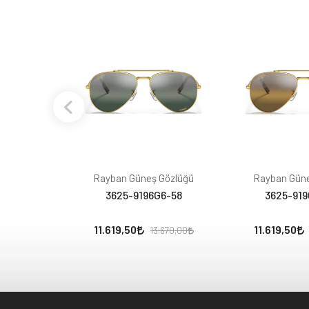
Rayban Güneş Gözlüğü
Rayban Güne
3625-9196G6-58
3625-919
11.619,50
11.619,50
13.670,00