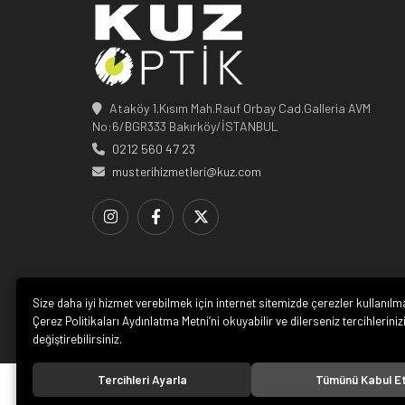
Ataköy 1.Kısım Mah.Rauf Orbay Cad.Galleria AVM
No:6/BGR333 Bakırköy/İSTANBUL
0212 560 47 23
musterihizmetleri@kuz.com
Size daha iyi hizmet verebilmek için internet sitemizde çerezler kullanılm
Çerez Politikaları Aydınlatma Metni’ni okuyabilir ve dilerseniz tercihleriniz
değiştirebilirsiniz.
Tercihleri Ayarla
Tümünü Kabul E
© 20