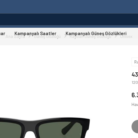
uar
Kampanyalı Saatler
Kampanyalı Güneş Gözlükleri
Ana Sayfa
Güneş Gözlüğü
Rayban Güneş Gözlüğü
Unisex
R
43
12
6.
Hav