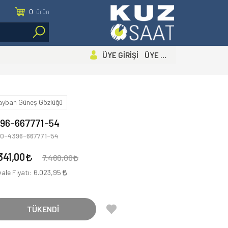
0
ürün
ÜYE GİRİŞİ ÜYE OL
ayban Güneş Gözlüğü
96-667771-54
00-4396-667771-54
341,00
7.460,00
ale Fiyatı:
6.023,95
TÜKENDİ