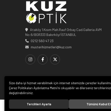
Ataköy 1.Kısım Mah.Rauf Orbay Cad.Galleria AVM
No:6/BGR333 Bakırköy/İSTANBUL
0212 560 47 23
musterihizmetleri@kuz.com
Size daha iyi hizmet verebilmek için internet sitemizde çerezler kullanılm
Çerez Politikaları Aydınlatma Metni’ni okuyabilir ve dilerseniz tercihleriniz
değiştirebilirsiniz.
Tercihleri Ayarla
Tümünü Kabul E
© 20