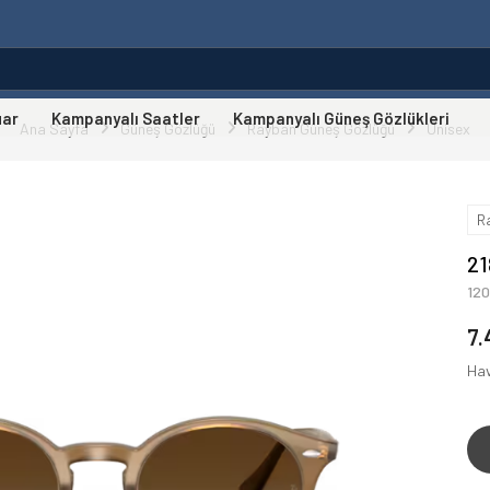
uar
Kampanyalı Saatler
Kampanyalı Güneş Gözlükleri
Ana Sayfa
Güneş Gözlüğü
Rayban Güneş Gözlüğü
Unisex
R
21
12
7.
Hav