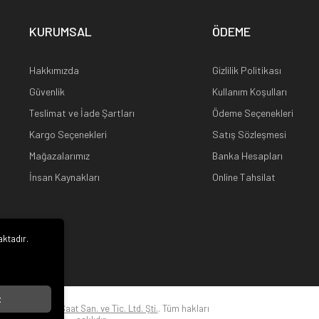
KURUMSAL
ÖDEME
Hakkımızda
Gizlilik Politikası
Güvenlik
Kullanım Koşulları
Teslimat ve İade Şartları
Ödeme Seçenekleri
Kargo Seçenekleri
Satış Sözleşmesi
Mağazalarımız
Banka Hesapları
İnsan Kaynakları
Online Tahsilat
aktadır.
i
t
22
Kuz Optik ve Saat San. ve Tic. Ltd. Şti.
. Tüm hakları