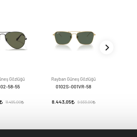
üneş Gözlüğü
Rayban Güneş Gözlüğü
Rayban
02-58-55
0102S-001VR-58
220
8.443,05
7.480,
11.495,00
9.933,00