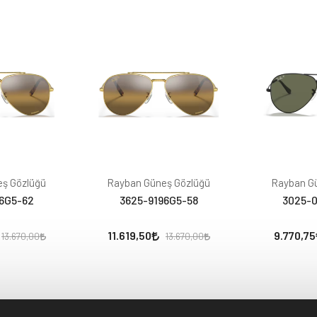
ş Gözlüğü
Rayban Güneş Gözlüğü
Rayban G
6G5-62
3625-9196G5-58
3025-0
11.619,50
9.770,75
13.670,00
13.670,00