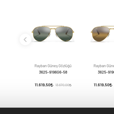
Rayban Güneş Gözlüğü
Rayban Güne
3625-9196G6-58
3625-919
11.619,50
11.619,50
13.670,00