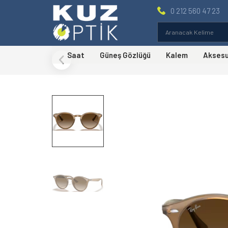
0 212 560 47 23
Saat
Güneş Gözlüğü
Kalem
Akses