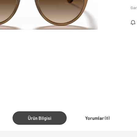
Gar
Ürün Bilgisi
Yorumlar
(0)