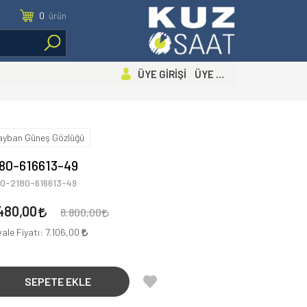
0
ürün
ÜYE GİRİŞİ ÜYE OL
ayban Güneş Gözlüğü
80-616613-49
00-2180-616613-49
480,00
8.800,00
ale Fiyatı:
7.106,00
SEPETE EKLE