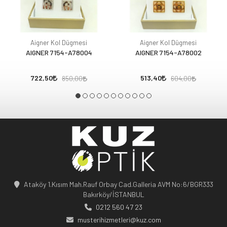
Aigner Kol Dügmesi
Aigner Kol Dügmesi
AIGNER 7154-A78004
AIGNER 7154-A78002
722,50
513,40
850,00
604,00
Ataköy 1.Kısım Mah.Rauf Orbay Cad.Galleria AVM No:6/BGR333
Bakırköy/İSTANBUL
0212 560 47 23
musterihizmetleri@kuz.com