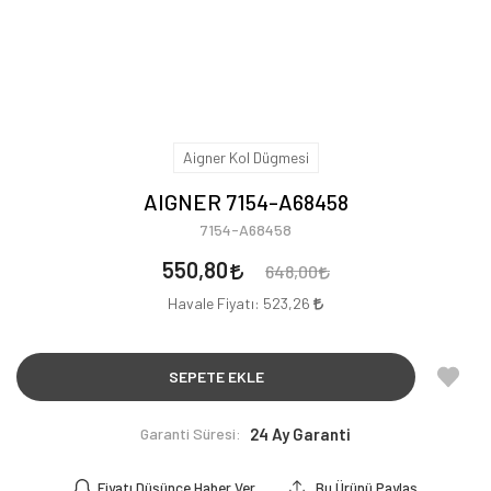
Aigner Kol Dügmesi
AIGNER 7154-A68458
7154-A68458
550,80
648,00
Havale Fiyatı:
523,26
SEPETE EKLE
Garanti Süresi:
24 Ay Garanti
Fiyatı Düşünce Haber Ver
Bu Ürünü Paylaş