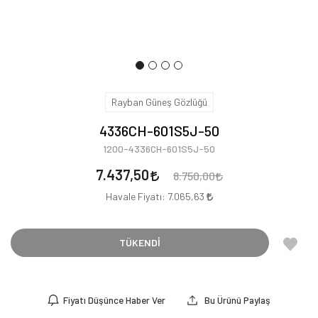
Rayban Güneş Gözlüğü
4336CH-601S5J-50
1200-4336CH-601S5J-50
7.437,50
8.750,00
Havale Fiyatı:
7.065,63
TÜKENDİ
Fiyatı Düşünce Haber Ver
Bu Ürünü Paylaş