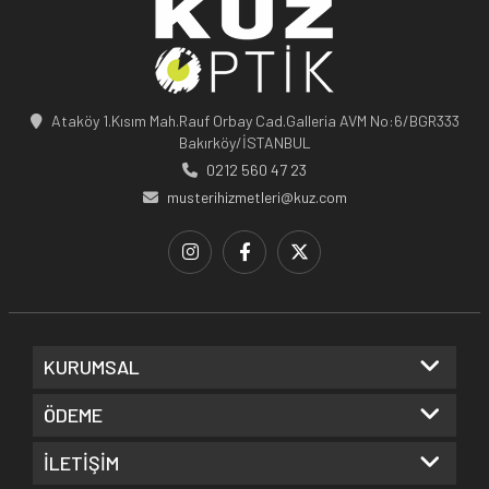
Ataköy 1.Kısım Mah.Rauf Orbay Cad.Galleria AVM No:6/BGR333
Bakırköy/İSTANBUL
0212 560 47 23
musterihizmetleri@kuz.com
KURUMSAL
ÖDEME
İLETİŞİM