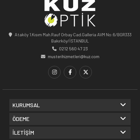
Ataköy 1.Kısım Mah.Rauf Orbay Cad.Galleria AVM No:6/BGR333
Bakırköy/İSTANBUL
0212 560 47 23
musterihizmetleri@kuz.com
KURUMSAL
ÖDEME
İLETİŞİM