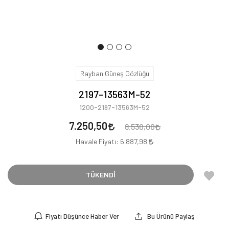
Rayban Güneş Gözlüğü
2197-13563M-52
1200-2197-13563M-52
7.250,50
8.530,00
Havale Fiyatı:
6.887,98
TÜKENDİ
Fiyatı Düşünce Haber Ver
Bu Ürünü Paylaş