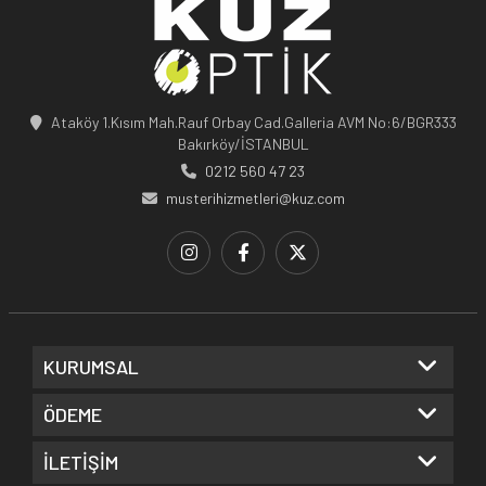
Ataköy 1.Kısım Mah.Rauf Orbay Cad.Galleria AVM No:6/BGR333
Bakırköy/İSTANBUL
0212 560 47 23
musterihizmetleri@kuz.com
KURUMSAL
ÖDEME
İLETİŞİM