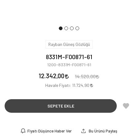
Rayban Güneş Gözlüğü
8331M-F00871-61
1200-8331M-F00871-61
12.342,00
14.520,00
Havale Fiyatı:
11.724,90
SEPETE EKLE
Fiyatı Düşünce Haber Ver
Bu Ürünü Paylaş