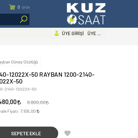
0
ürün
ÜYE GİRİŞİ ÜYE OL
ayban Güneş Gözlüğü
40-12022X-50 RAYBAN 1200-2140-
2022X-50
00-2140-12022X-50
480,00
8.800,00
ale Fiyatı:
7.106,00
SEPETE EKLE