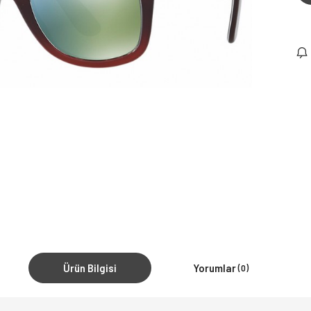
Ürün Bilgisi
Yorumlar
(0)