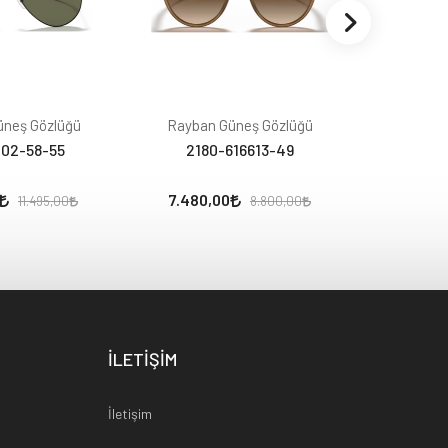
üneş Gözlüğü
Rayban Güneş Gözlüğü
Rayban
02-58-55
2180-616613-49
0102
7.480,00
8.443
11.495,00
8.800,00
İLETİŞİM
İletişim