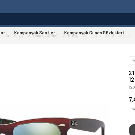
uar
Kampanyalı Saatler
Kampanyalı Güneş Gözlükleri
Ana Sayfa
Güneş Gözlüğü
Rayban Güneş Gözlüğü
Unisex
R
21
1
12
7.
Hav