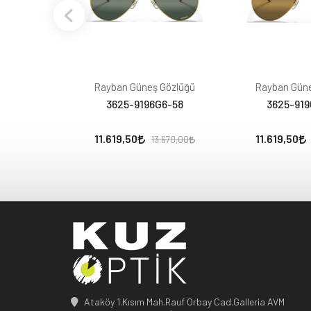
Rayban Güneş Gözlüğü
Rayban Güne
3625-9196G6-58
3625-919
11.619,50
11.619,50
13.670,00
Ataköy 1.Kısım Mah.Rauf Orbay Cad.Galleria AVM