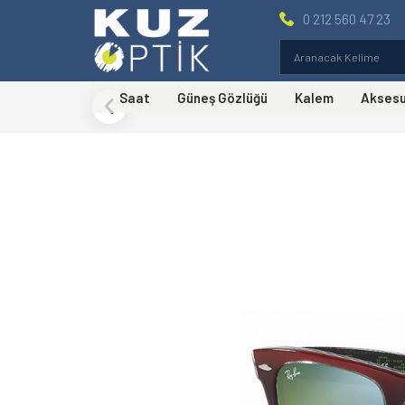
0 212 560 47 23
Saat
Güneş Gözlüğü
Kalem
Akses