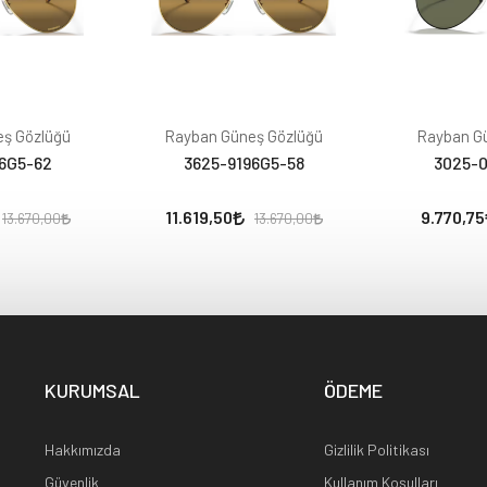
ş Gözlüğü
Rayban Güneş Gözlüğü
Rayban G
6G5-62
3625-9196G5-58
3025-0
11.619,50
9.770,75
13.670,00
13.670,00
KURUMSAL
ÖDEME
Hakkımızda
Gizlilik Politikası
Güvenlik
Kullanım Koşulları