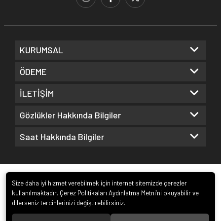
KURUMSAL
ÖDEME
İLETİŞİM
Gözlükler Hakkında Bilgiler
Saat Hakkında Bilgiler
Size daha iyi hizmet verebilmek için internet sitemizde çerezler
kullanılmaktadır. Çerez Politikaları Aydınlatma Metni’ni okuyabilir ve
dilerseniz tercihlerinizi değiştirebilirsiniz.
© 2022
Kuz Optik ve Saat San. ve Tic. Ltd. Şti.
. Tüm hakları saklıdır.