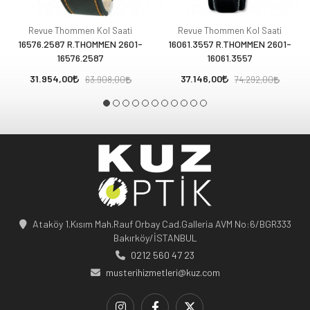
Revue Thommen Kol Saati
Revue Thommen Kol Saati
16576.2587 R.THOMMEN 2601-
16061.3557 R.THOMMEN 2601-
16576.2587
16061.3557
31.954,00
37.146,00
63.908,00
74.292,00
Ataköy 1.Kısım Mah.Rauf Orbay Cad.Galleria AVM No:6/BGR333
Bakırköy/İSTANBUL
0212 560 47 23
musterihizmetleri@kuz.com