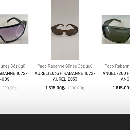
üneş Gözlüğü
Paco Rabanne Güneş Gözlüğü
Paco Rabann
ABANNE 1072-
AURELIE833 P.RABANNE 1072-
ANGEL-280 P
-009
AURELIE833
ANG
1.615,00
1.615,00
1.900,00
1.900,00