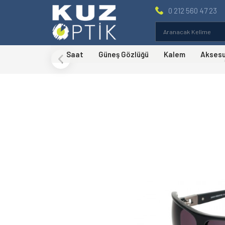
0 212 560 47 23
Saat
Güneş Gözlüğü
Kalem
Akses