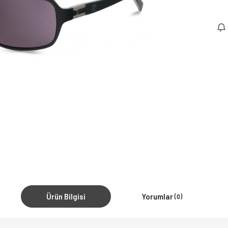
Ürün Bilgisi
Yorumlar
(0)