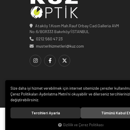
Ataköy 1.Kısım Mah.Rauf Orbay Cad.Galleria AVM
No:6/BGR333 Bakırköy/İSTANBUL
0212 560 47 23
musterihizmetleri@kuz.com
Size daha iyi hizmet verebilmek için internet sitemizde çerezler kullanılm
Çerez Politikaları Aydınlatma Metni’ni okuyabilir ve dilerseniz tercihleriniz
değiştirebilirsiniz.
Tercihleri Ayarla
Tümünü Kabul E
© 20
Gizlilik ve Çerez Politikası