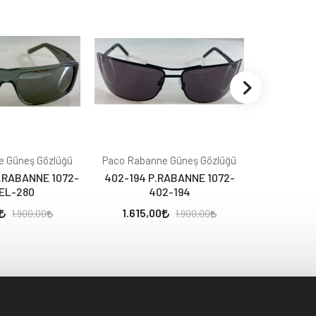
e Güneş Gözlüğü
Paco Rabanne Güneş Gözlüğü
Paco Raba
.RABANNE 1072-
402-194 P.RABANNE 1072-
385-502 
EL-280
402-194
1.615,00
1.615,
1.900,00
1.900,00