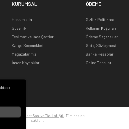
KURUMSAL
ÖDEME
Hakkımızda
Gizlilik Politikası
Güvenlik
Kullanım Koşulları
Teslimat ve İade Şartları
Ödeme Seçenekleri
Kargo Seçenekleri
Satış Sözleşmesi
Mağazalarımız
Banka Hesapları
İnsan Kaynakları
Online Tahsilat
aktadır.
i
t
22
Kuz Optik ve Saat San. ve Tic. Ltd. Şti.
. Tüm hakları
saklıdır.