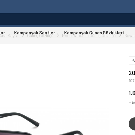
uar
Kampanyalı Saatler
Kampanyalı Güneş Gözlükleri
Ana Sayfa
Güneş Gözlüğü
Paco Rabanne Güneş Gözlüğü
Baya
P
20
10
1.
Hav