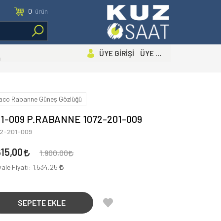
0
ürün
ÜYE GİRİŞİ ÜYE OL
n
aco Rabanne Güneş Gözlüğü
1-009 P.RABANNE 1072-201-009
72-201-009
615,00
1.900,00
ale Fiyatı:
1.534,25
SEPETE EKLE