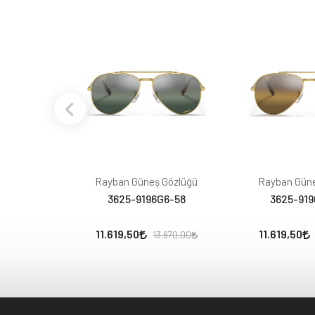
Rayban Güneş Gözlüğü
Rayban Güne
3625-9196G6-58
3625-919
11.619,50
11.619,50
13.670,00