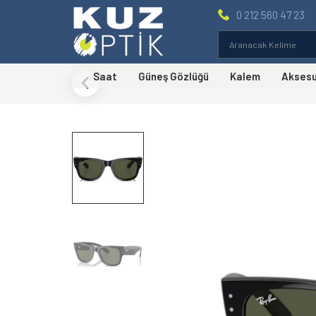
0 212 560 47 23
Saat
Güneş Gözlüğü
Kalem
Akses