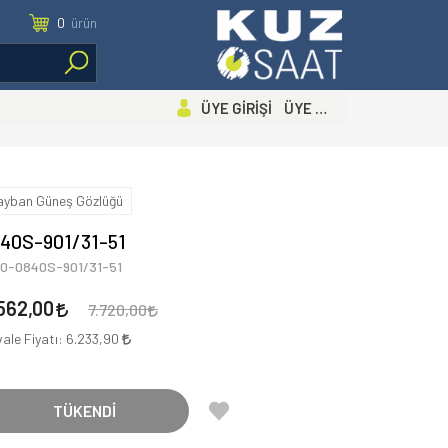
0
ürün
ÜYE GİRİŞİ ÜYE OL
ayban Güneş Gözlüğü
40S-901/31-51
00-0840S-901/31-51
562,00
7.720,00
ale Fiyatı:
6.233,90
TÜKENDİ