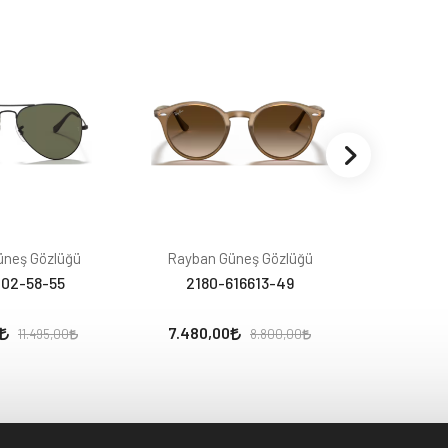
üneş Gözlüğü
Rayban Güneş Gözlüğü
Rayban
02-58-55
2180-616613-49
0102
7.480,00
8.443
11.495,00
8.800,00