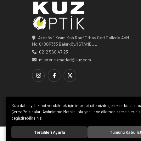
Ataköy 1.Kısım Mah.Rauf Orbay Cad.Galleria AVM
No:6/BGR333 Bakırköy/İSTANBUL
0212 560 47 23
musterihizmetleri@kuz.com
Size daha iyi hizmet verebilmek için internet sitemizde çerezler kullanılm
Çerez Politikaları Aydınlatma Metni’ni okuyabilir ve dilerseniz tercihleriniz
değiştirebilirsiniz.
Tercihleri Ayarla
Tümünü Kabul E
© 20