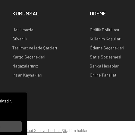
KURUMSAL
ÖDEME
Hakkımızda
Gizlilik Politikası
Güvenlik
Kullanım Koşulları
Teslimat ve İade Şartları
Ödeme Seçenekleri
Kargo Seçenekleri
Satış Sözleşmesi
Mağazalarımız
Banka Hesapları
İnsan Kaynakları
Online Tahsilat
aktadır.
i
t
22
Kuz Optik ve Saat San. ve Tic. Ltd. Şti.
. Tüm hakları