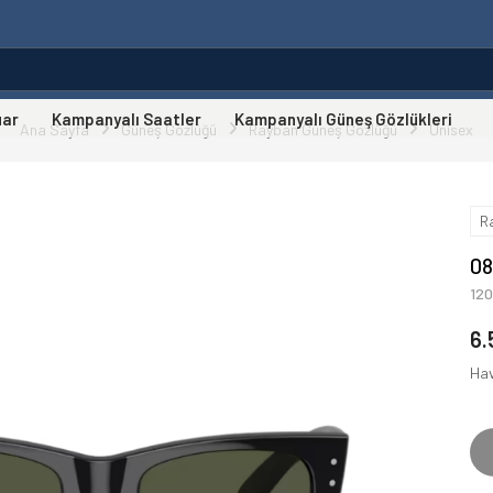
uar
Kampanyalı Saatler
Kampanyalı Güneş Gözlükleri
Ana Sayfa
Güneş Gözlüğü
Rayban Güneş Gözlüğü
Unisex
R
08
12
6.
Hav