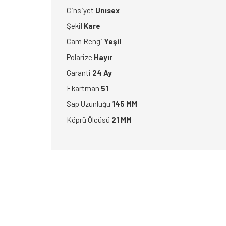
Cinsiyet
Unısex
Şekil
Kare
Cam Rengi
Yeşil
Polarize
Hayır
Garanti
24 Ay
Ekartman
51
Sap Uzunluğu
145 MM
Köprü Ölçüsü
21 MM