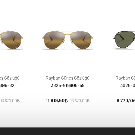
ş Gözlüğü
Rayban Güneş Gözlüğü
Rayban G
6G5-62
3625-9196G5-58
3025-0
11.619,50
9.770,75
13.670,00
13.670,00