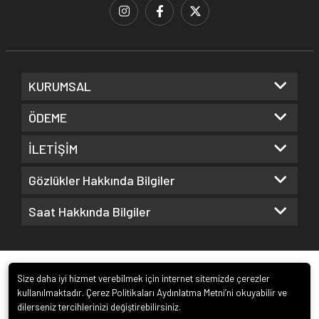
KURUMSAL
ÖDEME
İLETİŞİM
Gözlükler Hakkında Bilgiler
Saat Hakkında Bilgiler
Size daha iyi hizmet verebilmek için internet sitemizde çerezler
kullanılmaktadır. Çerez Politikaları Aydınlatma Metni’ni okuyabilir ve
dilerseniz tercihlerinizi değiştirebilirsiniz.
© 2022
Kuz Optik ve Saat San. ve Tic. Ltd. Şti.
. Tüm hakları saklıdır.