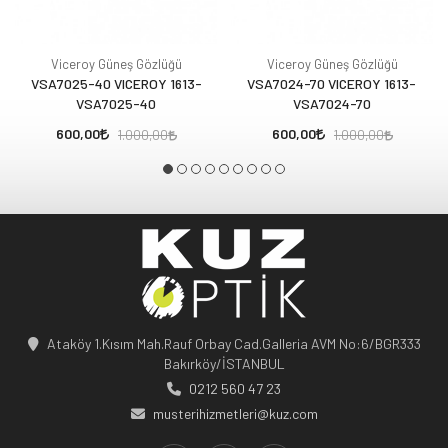
Viceroy Güneş Gözlüğü
Viceroy Güneş Gözlüğü
VSA7025-40 VICEROY 1613-
VSA7024-70 VICEROY 1613-
VSA7025-40
VSA7024-70
600,00
600,00
1.000,00
1.000,00
Ataköy 1.Kısım Mah.Rauf Orbay Cad.Galleria AVM No:6/BGR333
Bakırköy/İSTANBUL
0212 560 47 23
musterihizmetleri@kuz.com