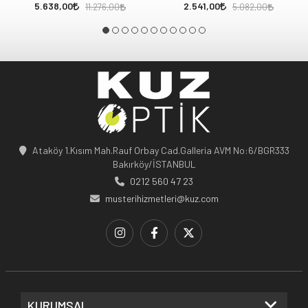
5.638,00
2.541,00
11.276,00
5.082,00
Ataköy 1.Kısım Mah.Rauf Orbay Cad.Galleria AVM No:6/BGR333
Bakırköy/İSTANBUL
0212 560 47 23
musterihizmetleri@kuz.com
KURUMSAL