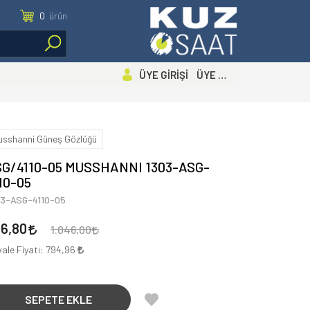
0
ürün
ÜYE GİRİŞİ ÜYE OL
usshanni Güneş Gözlüğü
SG/4110-05 MUSSHANNI 1303-ASG-
10-05
03-ASG-4110-05
36,80
1.046,00
ale Fiyatı:
794,96
SEPETE EKLE