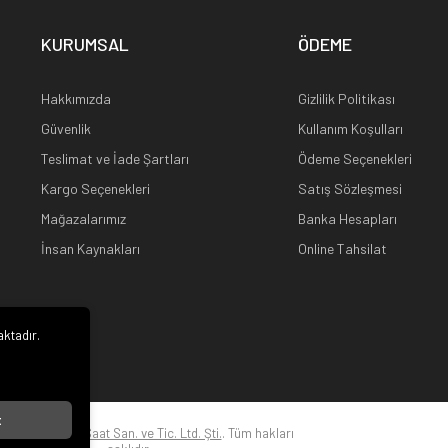
KURUMSAL
ÖDEME
Hakkımızda
Gizlilik Politikası
Güvenlik
Kullanım Koşulları
Teslimat ve İade Şartları
Ödeme Seçenekleri
Kargo Seçenekleri
Satış Sözleşmesi
Mağazalarımız
Banka Hesapları
İnsan Kaynakları
Online Tahsilat
aktadır.
i
t
22
Kuz Optik ve Saat San. ve Tic. Ltd. Şti.
. Tüm hakları