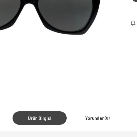
Ürün Bilgisi
Yorumlar
(0)