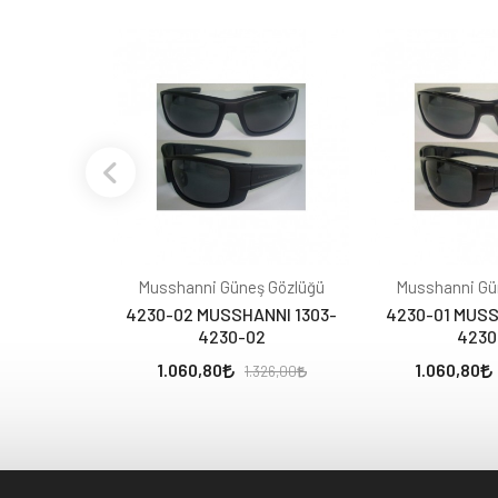
Musshanni Güneş Gözlüğü
Musshanni Gü
4230-02 MUSSHANNI 1303-
4230-01 MUSS
4230-02
4230
1.060,80
1.060,80
1.326,00