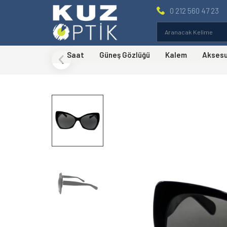
0 212 560 47 23
Saat
Güneş Gözlüğü
Kalem
Akses