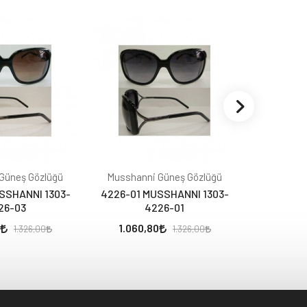
Güneş Gözlüğü
Musshanni Güneş Gözlüğü
Musshann
SSHANNI 1303-
4226-01 MUSSHANNI 1303-
4224-03 
26-03
4226-01
1.060,80
1.127,
1.326,00
1.326,00