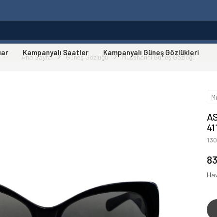
uar
Kampanyalı Saatler
Kampanyalı Güneş Gözlükleri
Ana Sayfa
Güneş Gözlüğü
Musshanni Güneş Gözlüğü
M
A
41
13
8
Hav