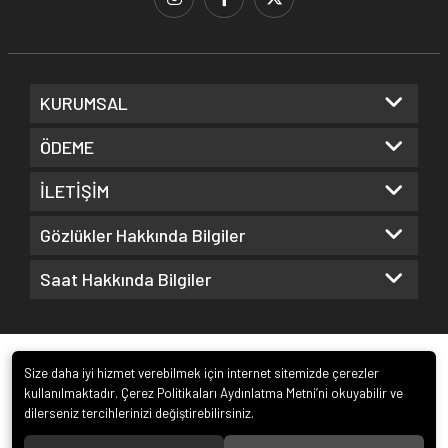
KURUMSAL
ÖDEME
İLETİŞİM
Gözlükler Hakkında Bilgiler
Saat Hakkında Bilgiler
Size daha iyi hizmet verebilmek için internet sitemizde çerezler
kullanılmaktadır. Çerez Politikaları Aydınlatma Metni’ni okuyabilir ve
dilerseniz tercihlerinizi değiştirebilirsiniz.
© 2022
Kuz Optik ve Saat San. ve Tic. Ltd. Şti.
. Tüm hakları saklıdır.