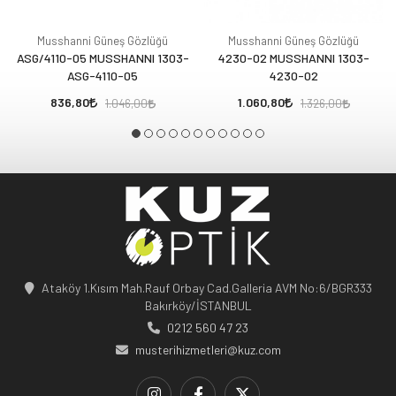
Musshanni Güneş Gözlüğü
Musshanni Güneş Gözlüğü
ASG/4110-05 MUSSHANNI 1303-
4230-02 MUSSHANNI 1303-
ASG-4110-05
4230-02
836,80
1.060,80
1.046,00
1.326,00
Ataköy 1.Kısım Mah.Rauf Orbay Cad.Galleria AVM No:6/BGR333
Bakırköy/İSTANBUL
0212 560 47 23
musterihizmetleri@kuz.com