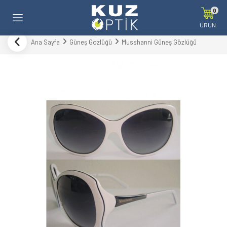
0
ÜRÜN
Ana Sayfa
Güneş Gözlüğü
Musshanni Güneş Gözlüğü