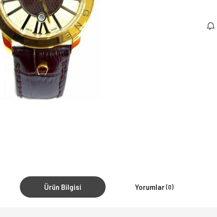
Ürün Bilgisi
Yorumlar
(0)