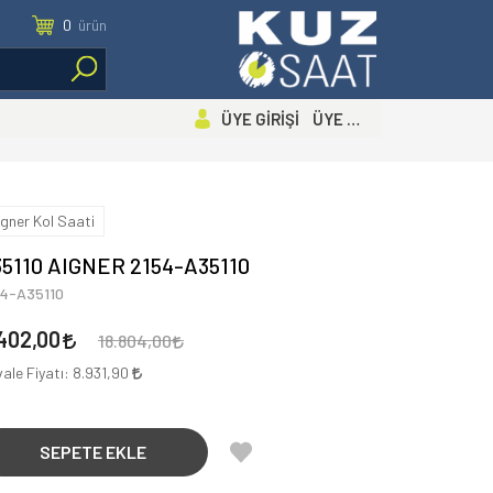
0
ürün
ÜYE GİRİŞİ ÜYE OL
igner Kol Saati
5110 AIGNER 2154-A35110
54-A35110
402,00
18.804,00
ale Fiyatı:
8.931,90
SEPETE EKLE