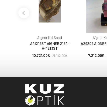
Aigner Kol Saati
Aigner Ko
A41213ST AIGNER 2154-
A29203 AIGNER
A41213ST
10.721,00
7.212,00
21.442,00