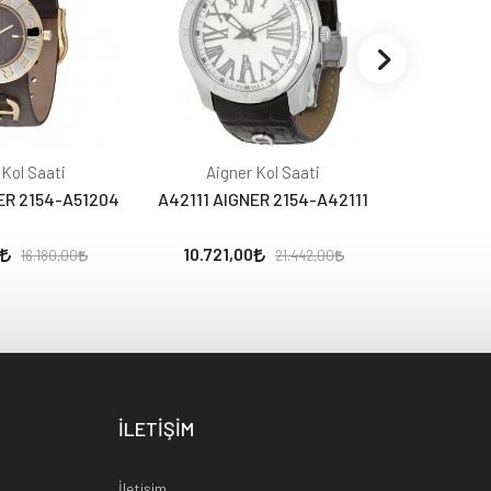
 Kol Saati
Aigner Kol Saati
Aign
ER 2154-A51204
A42111 AIGNER 2154-A42111
A42110 AI
10.721,00
11.605
16.180,00
21.442,00
İLETİŞİM
İletişim