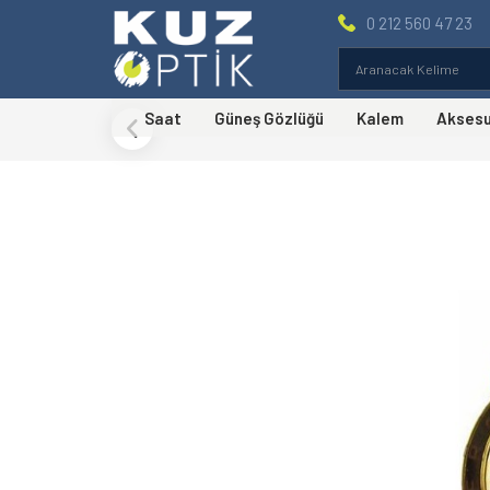
0 212 560 47 23
Saat
Güneş Gözlüğü
Kalem
Akses