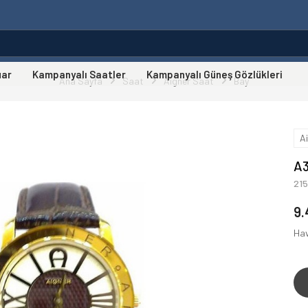
uar
Kampanyalı Saatler
Kampanyalı Güneş Gözlükleri
Ana Sayfa
Saat
Aigner Saat
Bay
A
A3
21
9.
Hav