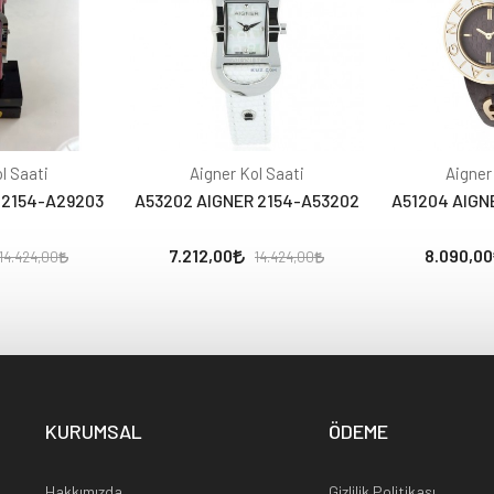
l Saati
Aigner Kol Saati
Aigner
 2154-A29203
A53202 AIGNER 2154-A53202
A51204 AIGN
7.212,00
8.090,00
14.424,00
14.424,00
KURUMSAL
ÖDEME
Hakkımızda
Gizlilik Politikası