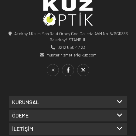
Ataköy 1.Kısım Mah.Rauf Orbay Cad.Galleria AVM No:6/BGR333
Bakırköy/İSTANBUL
0212 560 47 23
musterihizmetleri@kuz.com
KURUMSAL
ÖDEME
İLETİŞİM