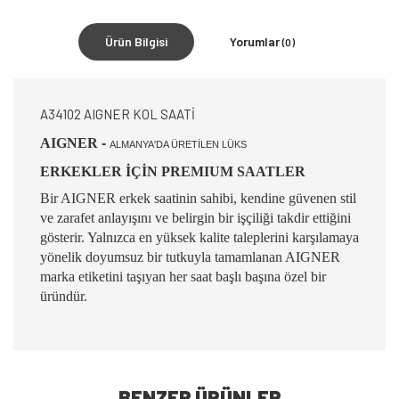
Ürün Bilgisi
Yorumlar
(0)
A34102 AIGNER KOL SAATİ
AIGNER
-
ALMANYA'DA ÜRETİLEN LÜKS
ERKEKLER İÇİN PREMIUM SAATLER
Bir AIGNER erkek saatinin sahibi, kendine güvenen stil
ve zarafet anlayışını ve belirgin bir işçiliği takdir ettiğini
gösterir. Yalnızca en yüksek kalite taleplerini karşılamaya
yönelik doyumsuz bir tutkuyla tamamlanan AIGNER
marka etiketini taşıyan her saat başlı başına özel bir
üründür.
BENZER ÜRÜNLER