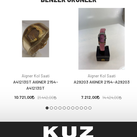
Aigner Kol Saati
Aigner Kol Saati
A41213ST AIGNER 2154-
A29203 AIGNER 2154-A29203
A41213ST
10.721,00
7.212,00
21.442,00
14.424,00