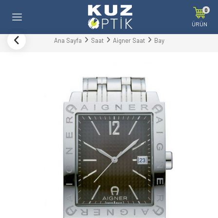
0
ÜRÜN
Ana Sayfa
Saat
Aigner Saat
Bay