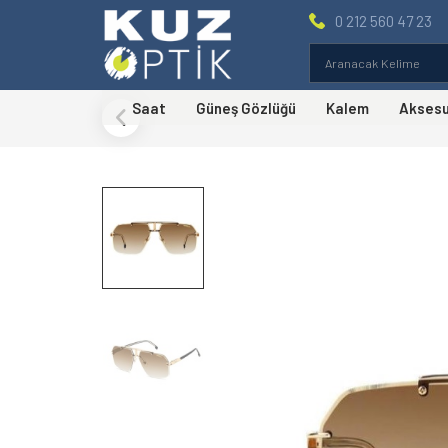
0 212 560 47 23
Saat
Güneş Gözlüğü
Kalem
Akses