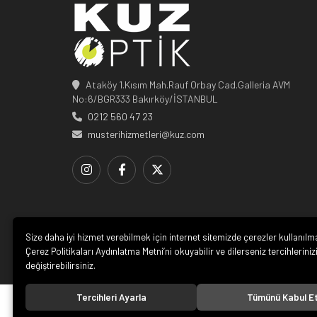
Ataköy 1.Kısım Mah.Rauf Orbay Cad.Galleria AVM
No:6/BGR333 Bakırköy/İSTANBUL
0212 560 47 23
musterihizmetleri@kuz.com
Size daha iyi hizmet verebilmek için internet sitemizde çerezler kullanılm
Çerez Politikaları Aydınlatma Metni’ni okuyabilir ve dilerseniz tercihleriniz
değiştirebilirsiniz.
Tercihleri Ayarla
Tümünü Kabul E
© 20