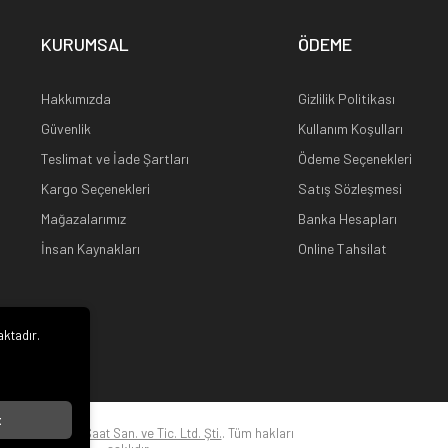
KURUMSAL
ÖDEME
Hakkımızda
Gizlilik Politikası
Güvenlik
Kullanım Koşulları
Teslimat ve İade Şartları
Ödeme Seçenekleri
Kargo Seçenekleri
Satış Sözleşmesi
Mağazalarımız
Banka Hesapları
İnsan Kaynakları
Online Tahsilat
aktadır.
i
t
22
Kuz Optik ve Saat San. ve Tic. Ltd. Şti.
. Tüm hakları