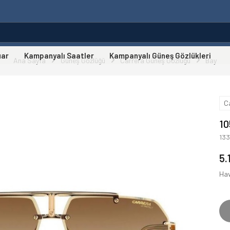
uar
Kampanyalı Saatler
Kampanyalı Güneş Gözlükleri
Ana Sayfa
Güneş Gözlüğü
Carrera Güneş Gözlüğü
Bay
C
1
13
5.
Hav