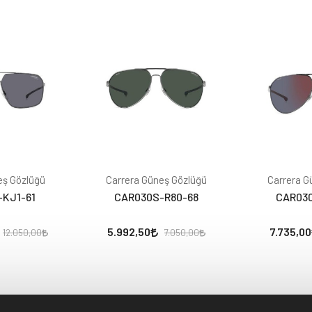
eş Gözlüğü
Carrera Güneş Gözlüğü
Carrera G
-KJ1-61
CAR030S-R80-68
CAR030
5.992,50
7.735,00
12.050,00
7.050,00