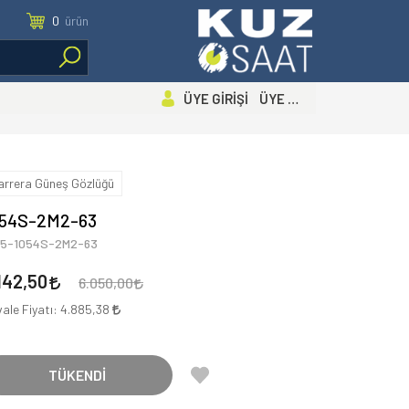
0
ürün
ÜYE GİRİŞİ ÜYE OL
arrera Güneş Gözlüğü
054S-2M2-63
35-1054S-2M2-63
142,50
6.050,00
ale Fiyatı:
4.885,38
TÜKENDİ