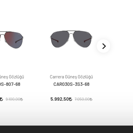
üneş Gözlüğü
Carrera Güneş Gözlüğü
Carrera
S-807-68
CAR030S-3S3-68
CAR0
5.992,50
6.630,
9.100,00
7.050,00