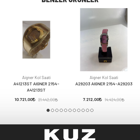
Aigner Kol Saati
Aigner Kol Saati
A41213ST AIGNER 2154-
A29203 AIGNER 2154-A29203
A41213ST
10.721,00
7.212,00
21.442,00
14.424,00