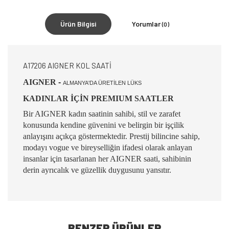
Ürün Bilgisi
Yorumlar
(0)
A17206 AIGNER KOL SAATİ
AIGNER
-
ALMANYA'DA ÜRETİLEN LÜKS
KADINLAR İÇİN PREMIUM SAATLER
Bir AIGNER kadın saatinin sahibi, stil ve zarafet
konusunda kendine güvenini ve belirgin bir işçilik
anlayışını açıkça göstermektedir. Prestij bilincine sahip,
modayı vogue ve bireyselliğin ifadesi olarak anlayan
insanlar için tasarlanan her AIGNER saati, sahibinin
derin ayrıcalık ve güzellik duygusunu yansıtır.
BENZER ÜRÜNLER