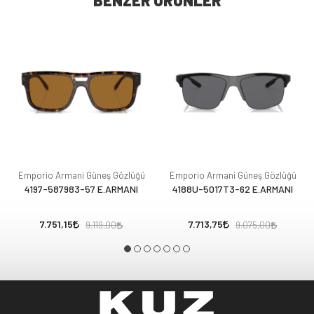
BENZER ÜRÜNLER
Emporio Armani Güneş Gözlüğü
Emporio Armani Güneş Gözlüğü
4197-587983-57 E.ARMANI
4188U-5017T3-62 E.ARMANI
7.751,15
7.713,75
9.119,00
9.075,00