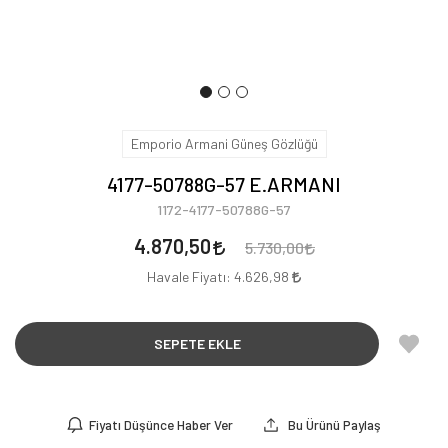
Emporio Armani Güneş Gözlüğü
4177-50788G-57 E.ARMANI
1172-4177-50788G-57
4.870,50
5.730,00
Havale Fiyatı:
4.626,98
SEPETE EKLE
Fiyatı Düşünce Haber Ver
Bu Ürünü Paylaş