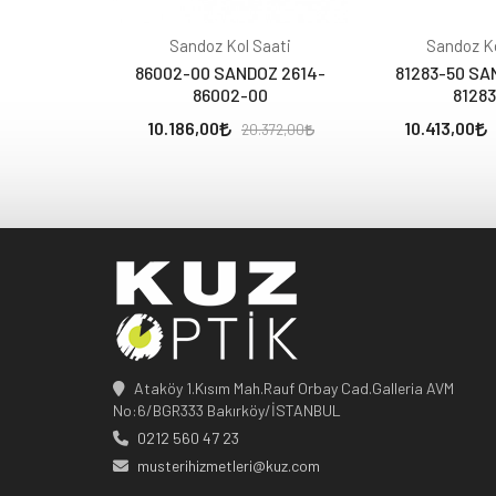
Sandoz Kol Saati
Sandoz Ko
86002-00 SANDOZ 2614-
81283-50 SA
86002-00
81283
10.186,00
10.413,00
20.372,00
Ataköy 1.Kısım Mah.Rauf Orbay Cad.Galleria AVM
No:6/BGR333 Bakırköy/İSTANBUL
0212 560 47 23
musterihizmetleri@kuz.com