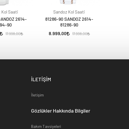
 Kol Saati
Sandoz Kol Saati
Sand
SANDOZ 2614-
81286-90 SANDOZ 2614-
81278-0
94-90
81286-90
8
8.999,00
13.010,
17.998,00
17.998,00
İLETİŞİM
İletişim
Gözlükler Hakkında Bilgiler
Bakım Tavsiyeleri