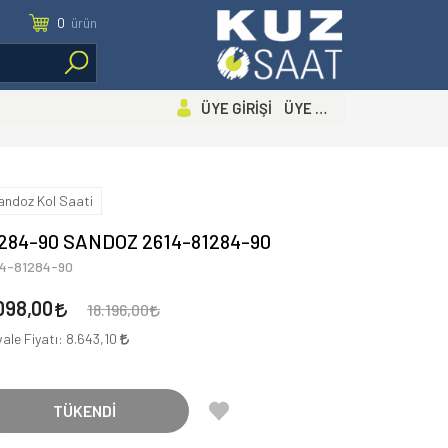
0
ürün
ÜYE GİRİŞİ ÜYE OL
andoz Kol Saati
284-90 SANDOZ 2614-81284-90
14-81284-90
098,00
18.196,00
ale Fiyatı:
8.643,10
TÜKENDİ