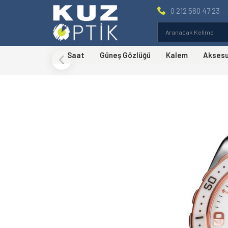
0 212 560 47 23
Saat
Güneş Gözlüğü
Kalem
Akses