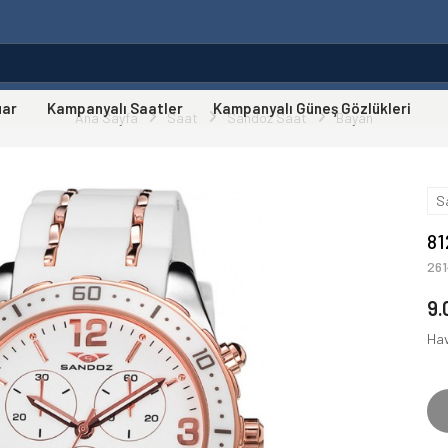
uar
Kampanyalı Saatler
Kampanyalı Güneş Gözlükleri
Ana Sayfa
Saat
Sandoz Saat
Bayan
S
81
26
9.
Hav