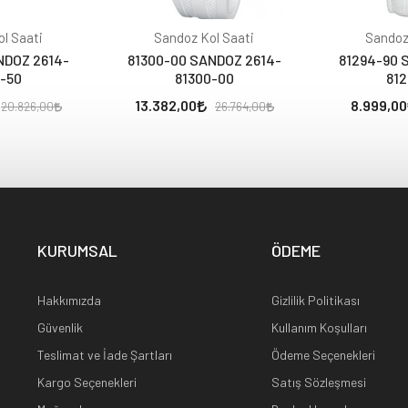
l Saati
Sandoz Kol Saati
Sandoz
NDOZ 2614-
81300-00 SANDOZ 2614-
81294-90 
-50
81300-00
812
13.382,00
8.999,00
20.826,00
26.764,00
KURUMSAL
ÖDEME
Hakkımızda
Gizlilik Politikası
Güvenlik
Kullanım Koşulları
Teslimat ve İade Şartları
Ödeme Seçenekleri
Kargo Seçenekleri
Satış Sözleşmesi