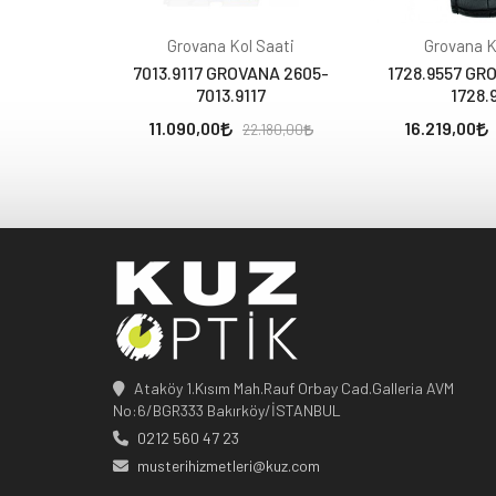
Grovana Kol Saati
Grovana K
7013.9117 GROVANA 2605-
1728.9557 GR
7013.9117
1728.
11.090,00
16.219,00
22.180,00
Ataköy 1.Kısım Mah.Rauf Orbay Cad.Galleria AVM
No:6/BGR333 Bakırköy/İSTANBUL
0212 560 47 23
musterihizmetleri@kuz.com