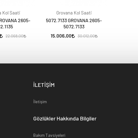
 Kol Saati
Grovana Kol Saati
Grov
GROVANA 2605-
5072.7133 GROVANA 2605-
4425.151
2.1135
5072.7133
4
15.006,00
5.820,
22.068,00
30.012,00
İLETİŞİM
İletişim
Gözlükler Hakkında Bilgiler
Bakım Tavsiyeleri