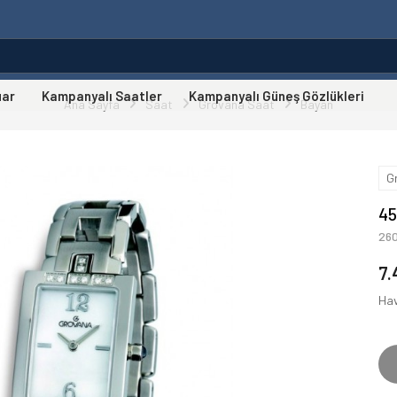
uar
Kampanyalı Saatler
Kampanyalı Güneş Gözlükleri
Ana Sayfa
Saat
Grovana Saat
Bayan
G
45
26
7.
Hav