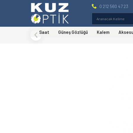
0 212 560 47 23
Saat
Güneş Gözlüğü
Kalem
Akses