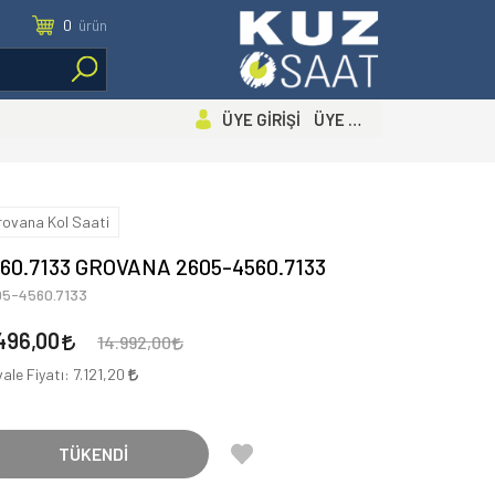
0
ürün
ÜYE GİRİŞİ ÜYE OL
rovana Kol Saati
60.7133 GROVANA 2605-4560.7133
05-4560.7133
496,00
14.992,00
ale Fiyatı:
7.121,20
TÜKENDİ