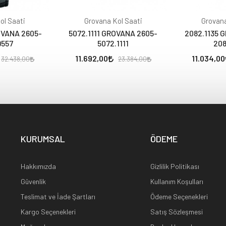
ol Saati
Grovana Kol Saati
Grovana
OVANA 2605-
5072.1111 GROVANA 2605-
2082.1135 
9557
5072.1111
208
11.692,00
11.034,00
32.438,00
23.384,00
KURUMSAL
ÖDEME
Hakkımızda
Gizlilik Politikası
Güvenlik
Kullanım Koşulları
Teslimat ve İade Şartları
Ödeme Seçenekleri
Kargo Seçenekleri
Satış Sözleşmesi