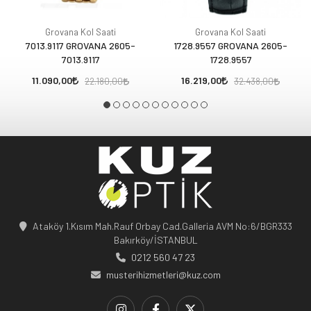
Grovana Kol Saati
Grovana Kol Saati
7013.9117 GROVANA 2605-
1728.9557 GROVANA 2605-
7013.9117
1728.9557
11.090,00
16.219,00
22.180,00
32.438,00
Ataköy 1.Kısım Mah.Rauf Orbay Cad.Galleria AVM No:6/BGR333
Bakırköy/İSTANBUL
0212 560 47 23
musterihizmetleri@kuz.com