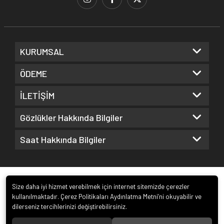
KURUMSAL
ÖDEME
İLETİŞİM
Gözlükler Hakkında Bilgiler
Saat Hakkında Bilgiler
Size daha iyi hizmet verebilmek için internet sitemizde çerezler
kullanılmaktadır. Çerez Politikaları Aydınlatma Metni’ni okuyabilir ve
dilerseniz tercihlerinizi değiştirebilirsiniz.
© 2022
Kuz Optik ve Saat San. ve Tic. Ltd. Şti.
. Tüm hakları saklıdır.