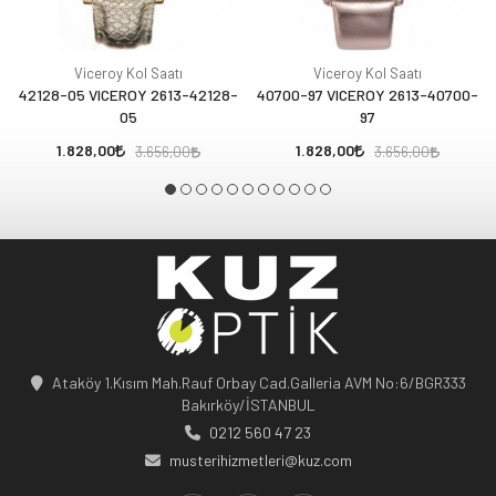
Viceroy Kol Saatı
Viceroy Kol Saatı
42128-05 VICEROY 2613-42128-
40700-97 VICEROY 2613-40700-
05
97
1.828,00
1.828,00
3.656,00
3.656,00
Ataköy 1.Kısım Mah.Rauf Orbay Cad.Galleria AVM No:6/BGR333
Bakırköy/İSTANBUL
0212 560 47 23
musterihizmetleri@kuz.com