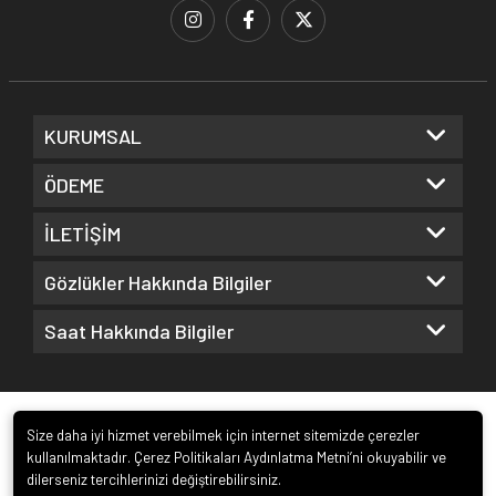
KURUMSAL
ÖDEME
İLETİŞİM
Gözlükler Hakkında Bilgiler
Saat Hakkında Bilgiler
Size daha iyi hizmet verebilmek için internet sitemizde çerezler
kullanılmaktadır. Çerez Politikaları Aydınlatma Metni’ni okuyabilir ve
dilerseniz tercihlerinizi değiştirebilirsiniz.
© 2022
Kuz Optik ve Saat San. ve Tic. Ltd. Şti.
. Tüm hakları saklıdır.