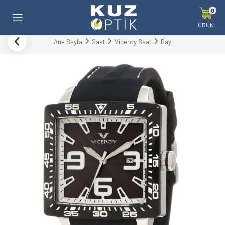
0
ÜRÜN
Ana Sayfa
Saat
Viceroy Saat
Bay