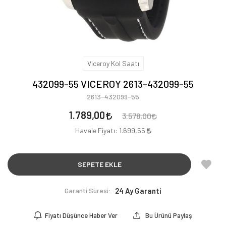
Viceroy Kol Saatı
432099-55 VICEROY 2613-432099-55
2613-432099-55
1.789,00
3.578,00
Havale Fiyatı:
1.699,55
SEPETE EKLE
Garanti Süresi:
24 Ay Garanti
Fiyatı Düşünce Haber Ver
Bu Ürünü Paylaş