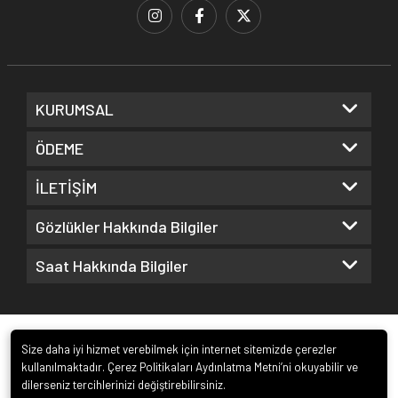
KURUMSAL
ÖDEME
İLETİŞİM
Gözlükler Hakkında Bilgiler
Saat Hakkında Bilgiler
Size daha iyi hizmet verebilmek için internet sitemizde çerezler
kullanılmaktadır. Çerez Politikaları Aydınlatma Metni’ni okuyabilir ve
dilerseniz tercihlerinizi değiştirebilirsiniz.
© 2022
Kuz Optik ve Saat San. ve Tic. Ltd. Şti.
. Tüm hakları saklıdır.