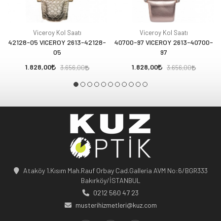
Viceroy Kol Saatı
Viceroy Kol Saatı
42128-05 VICEROY 2613-42128-
40700-97 VICEROY 2613-40700-
05
97
1.828,00
1.828,00
3.656,00
3.656,00
Ataköy 1.Kısım Mah.Rauf Orbay Cad.Galleria AVM No:6/BGR333
Bakırköy/İSTANBUL
0212 560 47 23
musterihizmetleri@kuz.com