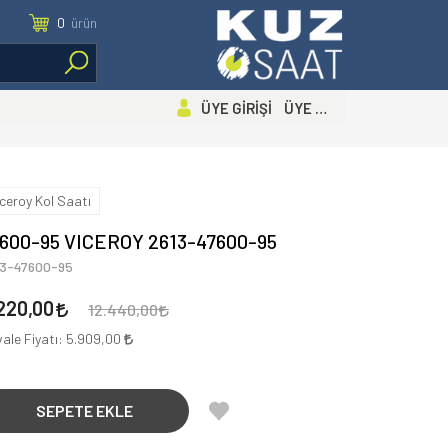
0
ürün
ÜYE GİRİŞİ ÜYE OL
iceroy Kol Saatı
600-95 VICEROY 2613-47600-95
13-47600-95
220,00
12.440,00
ale Fiyatı:
5.909,00
SEPETE EKLE