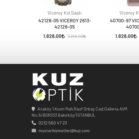
Viceroy Kol Saatı
Viceroy K
42128-05 VICEROY 2613-
40700-97 VIC
42128-05
4070
1.828,00
1.828,00
3.656,00
Ataköy 1.Kısım Mah.Rauf Orbay Cad.Galleria AVM
No:6/BGR333 Bakırköy/İSTANBUL
0212 560 47 23
musterihizmetleri@kuz.com