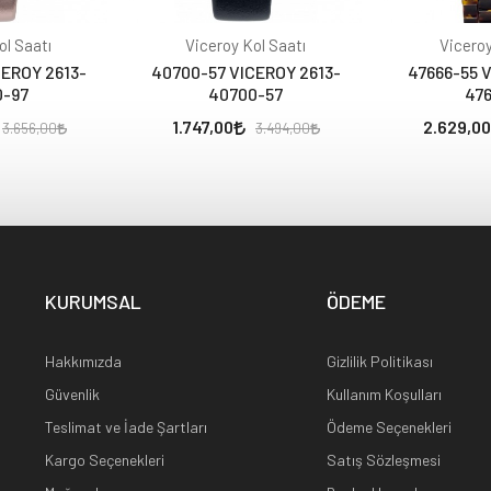
ol Saatı
Viceroy Kol Saatı
Viceroy
EROY 2613-
40700-57 VICEROY 2613-
47666-55 
0-97
40700-57
476
1.747,00
2.629,00
3.656,00
3.494,00
KURUMSAL
ÖDEME
Hakkımızda
Gizlilik Politikası
Güvenlik
Kullanım Koşulları
Teslimat ve İade Şartları
Ödeme Seçenekleri
Kargo Seçenekleri
Satış Sözleşmesi