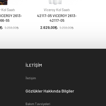
 Kol Saatı
Viceroy Kol Saatı
Vice
VICEROY 2613-
42117-05 VICEROY 2613-
40688-5
66-55
42117-05
4
2.629,00
1.687,
5.258,00
5.258,00
İLETİŞİM
İletişim
Gözlükler Hakkında Bilgiler
Bakım Tavsiyeleri