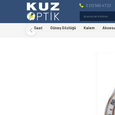
0 212 560 47 23
Saat
Güneş Gözlüğü
Kalem
Akses