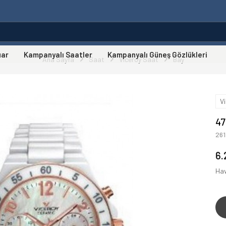
uar
Kampanyalı Saatler
Kampanyalı Güneş Gözlükleri
Ana Sayfa
Saat
Viceroy Saat
Bay
V
47
26
6.
Hav