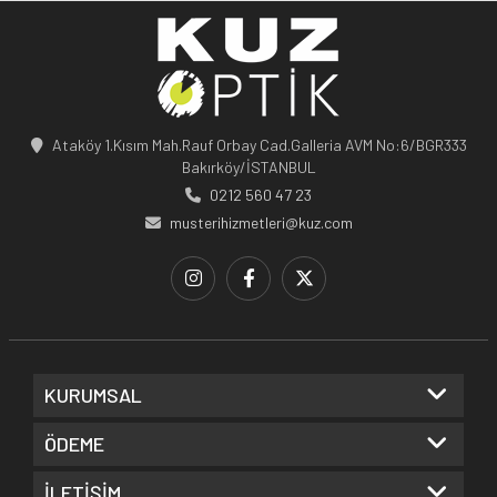
Ataköy 1.Kısım Mah.Rauf Orbay Cad.Galleria AVM No:6/BGR333
Bakırköy/İSTANBUL
0212 560 47 23
musterihizmetleri@kuz.com
KURUMSAL
ÖDEME
İLETİŞİM