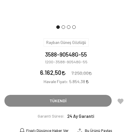
Rayban Güneş Gözlüğü
3588-90548G-55
1200-3588-90548G-55
6.162,50
7.250,00
Havale Fiyatı:
5.854,38
TÜKENDİ
Garanti Süresi:
24 Ay Garanti
Fiyatı Düşünce Haber Ver
Bu Ürünü Paylaş