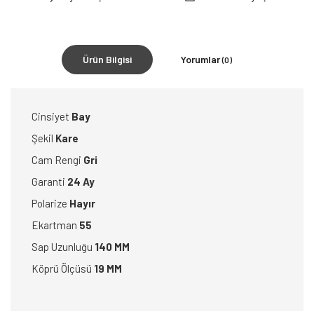
Ürün Bilgisi
Yorumlar
(0)
Cinsiyet
Bay
Şekil
Kare
Cam Rengi
Gri
Garanti
24 Ay
Polarize
Hayır
Ekartman
55
Sap Uzunluğu
140 MM
Köprü Ölçüsü
19 MM