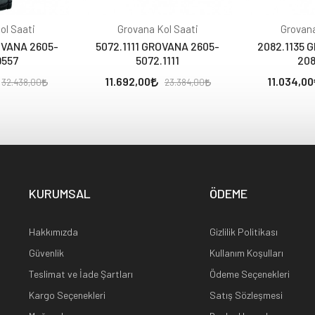
ol Saati
Grovana Kol Saati
Grovana
OVANA 2605-
5072.1111 GROVANA 2605-
2082.1135 
9557
5072.1111
208
11.692,00
11.034,00
32.438,00
23.384,00
KURUMSAL
ÖDEME
Hakkımızda
Gizlilik Politikası
Güvenlik
Kullanım Koşulları
Teslimat ve İade Şartları
Ödeme Seçenekleri
Kargo Seçenekleri
Satış Sözleşmesi