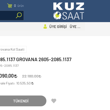
0
ürün
ÜYE GİRİŞİ ÜYE OL
rovana Kol Saati
85.1137 GROVANA 2605-2085.1137
05-2085.1137
.090,00
22.180,00
ale Fiyatı:
10.535,50
TÜKENDİ