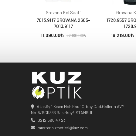
Grovana Kol Saati
Grovana K
7013.9117 GROVANA 2605-
1728.9557 GR
7013.9117
1728.
11.090,00
16.219,00
22.180,00
Ataköy 1.Kısım Mah.Rauf Orbay Cad.Galleria AVM
No:6/BGR333 Bakırköy/İSTANBUL
0212 560 47 23
musterihizmetleri@kuz.com