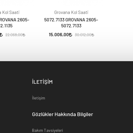
 Kol Saati
Grovana Kol Saati
Grov
GROVANA 2605-
5072.7133 GROVANA 2605-
4425.151
2.1135
5072.7133
4
15.006,00
5.820,
22.068,00
30.012,00
İLETİŞİM
İletişim
Gözlükler Hakkında Bilgiler
Bakım Tavsiyeleri