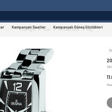
uar
Kampanyalı Saatler
Kampanyalı Güneş Gözlükleri
Ana Sayfa
Saat
Grovana Saat
Bay
G
20
26
11
Hav