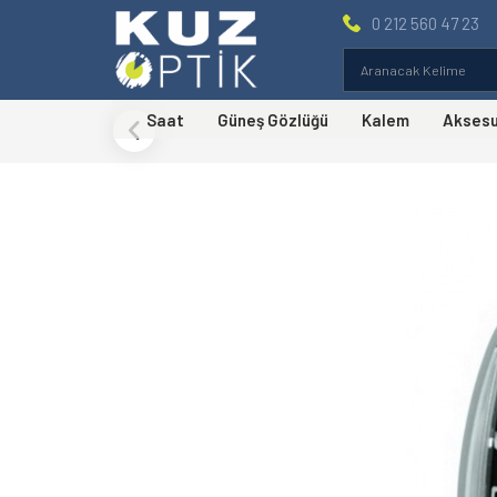
0 212 560 47 23
Saat
Güneş Gözlüğü
Kalem
Akses