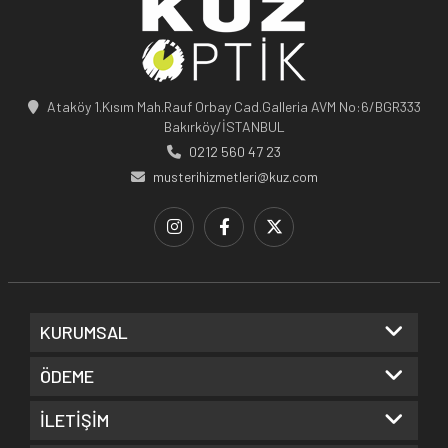
Ataköy 1.Kısım Mah.Rauf Orbay Cad.Galleria AVM No:6/BGR333
Bakırköy/İSTANBUL
0212 560 47 23
musterihizmetleri@kuz.com
KURUMSAL
ÖDEME
İLETİŞİM