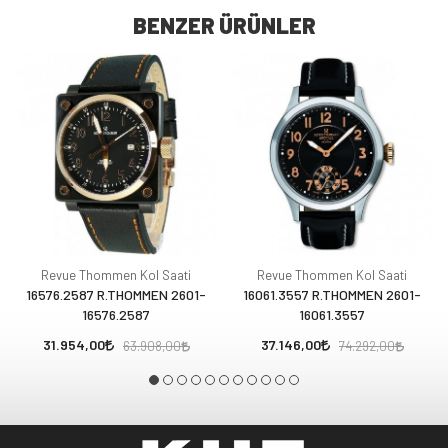
BENZER ÜRÜNLER
Revue Thommen Kol Saati
Revue Thommen Kol Saati
16576.2587 R.THOMMEN 2601-
16061.3557 R.THOMMEN 2601-
16576.2587
16061.3557
31.954,00
37.146,00
63.908,00
74.292,00