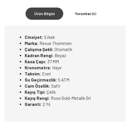
Ürün Bilgisi
Yorumlar
(0)
Cinsiyet:
Erkek
Marka:
Revue Thommen
Çalışma Şekli:
Otomatik
Kadran Rengi:
Beyaz
Kasa Çapı:
37 MM
Kronometre:
Hayır
Takvim:
Evet
Su Geçirmezlik:
5 ATM
Cam Özellik:
Safir
Kayış Tipi:
Çelik
Kayış Rengi:
Rose Gold-Metalik Gri
Garanti:
2 Yıl