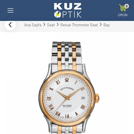
0
ÜRÜN
Ana Sayfa
Saat
Revue Thommen Saat
Bay