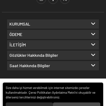
KURUMSAL
ÖDEME
İLETİŞİM
Gözlükler Hakkında Bilgiler
Saat Hakkında Bilgiler
Size daha iyi hizmet verebilmek için internet sitemizde çerezler
kullanılmaktadır. Çerez Politikaları Aydınlatma Metni’ni okuyabilir ve
dilerseniz tercihlerinizi değiştirebilirsiniz.
© 2022
Kuz Optik ve Saat San. ve Tic. Ltd. Şti.
. Tüm hakları saklıdır.