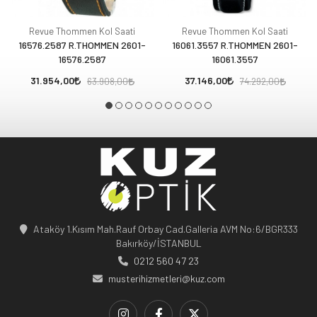
Revue Thommen Kol Saati
Revue Thommen Kol Saati
16576.2587 R.THOMMEN 2601-
16061.3557 R.THOMMEN 2601-
16576.2587
16061.3557
31.954,00
37.146,00
63.908,00
74.292,00
Ataköy 1.Kısım Mah.Rauf Orbay Cad.Galleria AVM No:6/BGR333
Bakırköy/İSTANBUL
0212 560 47 23
musterihizmetleri@kuz.com