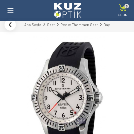
0
ÜRÜN
Ana Sayfa
Saat
Revue Thommen Saat
Bay