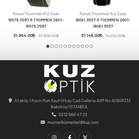
Revue Thommen Kol Saati
Revue Thommen Kol Saati
16576.2587 R.THOMMEN 2601-
16061.3557 R.THOMMEN 2601-
16576.2587
16061.3557
31.954,00
37.146,00
63.908,00
74.292,00
Ataköy 1.Kısım Mah.Rauf Orbay Cad.Galleria AVM No:6/BGR333
Bakırköy/İSTANBUL
0212 560 47 23
musterihizmetleri@kuz.com