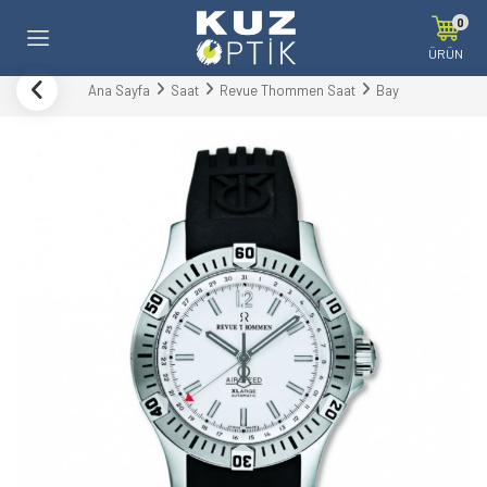
0
ÜRÜN
Ana Sayfa
Saat
Revue Thommen Saat
Bay