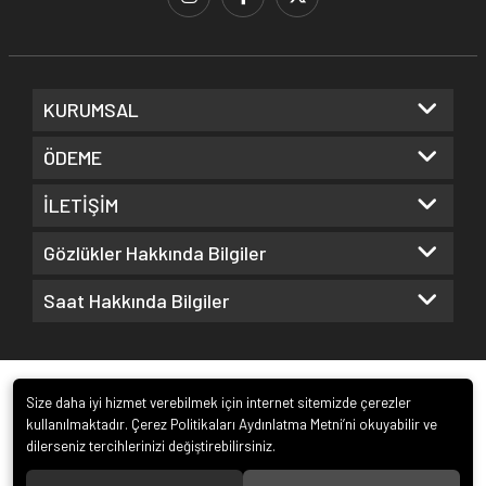
KURUMSAL
ÖDEME
İLETİŞİM
Gözlükler Hakkında Bilgiler
Saat Hakkında Bilgiler
Size daha iyi hizmet verebilmek için internet sitemizde çerezler
kullanılmaktadır. Çerez Politikaları Aydınlatma Metni’ni okuyabilir ve
dilerseniz tercihlerinizi değiştirebilirsiniz.
© 2022
Kuz Optik ve Saat San. ve Tic. Ltd. Şti.
. Tüm hakları saklıdır.