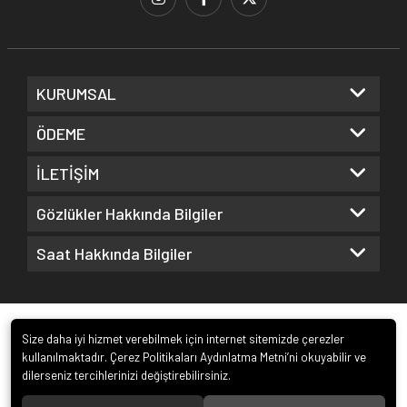
KURUMSAL
ÖDEME
İLETİŞİM
Gözlükler Hakkında Bilgiler
Saat Hakkında Bilgiler
Size daha iyi hizmet verebilmek için internet sitemizde çerezler
kullanılmaktadır. Çerez Politikaları Aydınlatma Metni’ni okuyabilir ve
dilerseniz tercihlerinizi değiştirebilirsiniz.
© 2022
Kuz Optik ve Saat San. ve Tic. Ltd. Şti.
. Tüm hakları saklıdır.