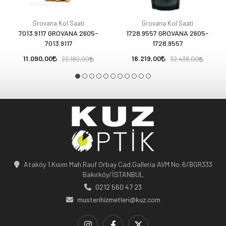
Grovana Kol Saati
Grovana Kol Saati
7013.9117 GROVANA 2605-
1728.9557 GROVANA 2605-
7013.9117
1728.9557
11.090,00
16.219,00
22.180,00
32.438,00
Ataköy 1.Kısım Mah.Rauf Orbay Cad.Galleria AVM No:6/BGR333
Bakırköy/İSTANBUL
0212 560 47 23
musterihizmetleri@kuz.com