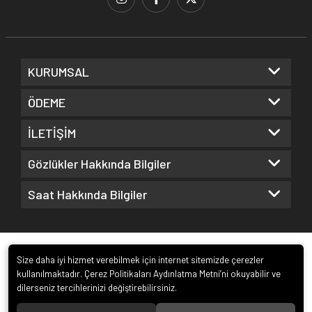
KURUMSAL
ÖDEME
İLETİŞİM
Gözlükler Hakkında Bilgiler
Saat Hakkında Bilgiler
Size daha iyi hizmet verebilmek için internet sitemizde çerezler
kullanılmaktadır. Çerez Politikaları Aydınlatma Metni’ni okuyabilir ve
dilerseniz tercihlerinizi değiştirebilirsiniz.
© 2022
Kuz Optik ve Saat San. ve Tic. Ltd. Şti.
. Tüm hakları saklıdır.