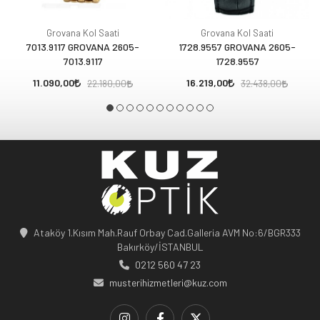
Grovana Kol Saati
Grovana Kol Saati
7013.9117 GROVANA 2605-
1728.9557 GROVANA 2605-
7013.9117
1728.9557
11.090,00
16.219,00
22.180,00
32.438,00
Ataköy 1.Kısım Mah.Rauf Orbay Cad.Galleria AVM No:6/BGR333
Bakırköy/İSTANBUL
0212 560 47 23
musterihizmetleri@kuz.com