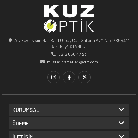
Ataköy 1.Kısım Mah.Rauf Orbay Cad.Galleria AVM No:6/BGR333
Bakırköy/İSTANBUL
0212 560 47 23
musterihizmetleri@kuz.com
KURUMSAL
ÖDEME
İLETİŞİM