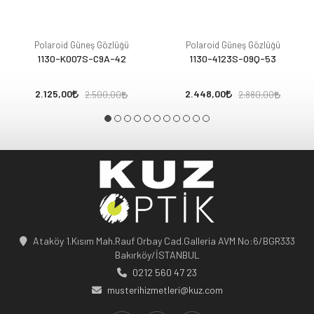
Polaroid Güneş Gözlüğü
Polaroid Güneş Gözlüğü
1130-K007S-C9A-42
1130-4123S-09Q-53
2.125,00
2.448,00
2.500,00
2.880,00
Ataköy 1.Kısım Mah.Rauf Orbay Cad.Galleria AVM No:6/BGR333
Bakırköy/İSTANBUL
0212 560 47 23
musterihizmetleri@kuz.com