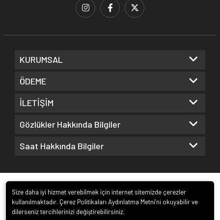
KURUMSAL
ÖDEME
İLETİŞİM
Gözlükler Hakkında Bilgiler
Saat Hakkında Bilgiler
Size daha iyi hizmet verebilmek için internet sitemizde çerezler
kullanılmaktadır. Çerez Politikaları Aydınlatma Metni’ni okuyabilir ve
dilerseniz tercihlerinizi değiştirebilirsiniz.
© 2022
Kuz Optik ve Saat San. ve Tic. Ltd. Şti.
. Tüm hakları saklıdır.