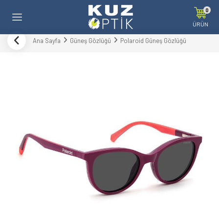
0
ÜRÜN
Ana Sayfa
Güneş Gözlüğü
Polaroid Güneş Gözlüğü