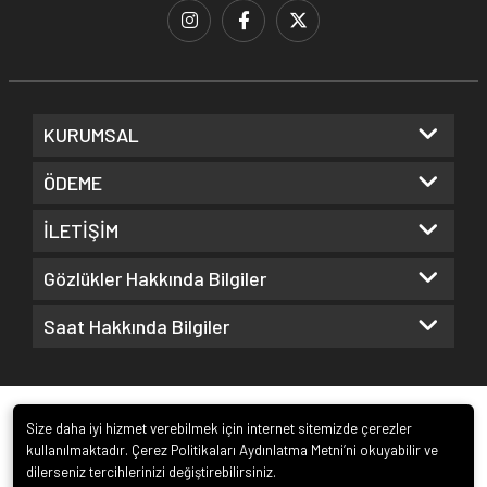
KURUMSAL
ÖDEME
İLETİŞİM
Gözlükler Hakkında Bilgiler
Saat Hakkında Bilgiler
Size daha iyi hizmet verebilmek için internet sitemizde çerezler
kullanılmaktadır. Çerez Politikaları Aydınlatma Metni’ni okuyabilir ve
dilerseniz tercihlerinizi değiştirebilirsiniz.
© 2022
Kuz Optik ve Saat San. ve Tic. Ltd. Şti.
. Tüm hakları saklıdır.