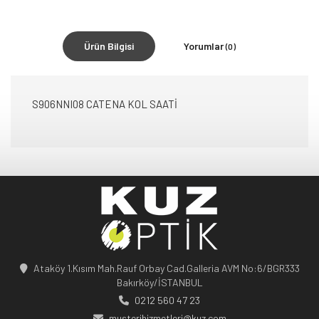
Ürün Bilgisi
Yorumlar
(0)
S906NNI08 CATENA KOL SAATİ
Ataköy 1.Kısım Mah.Rauf Orbay Cad.Galleria AVM No:6/BGR333
Bakırköy/İSTANBUL
0212 560 47 23
musterihizmetleri@kuz.com