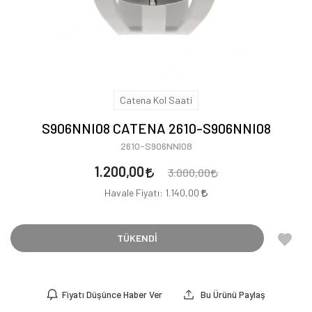
Catena Kol Saati
S906NNI08 CATENA 2610-S906NNI08
2610-S906NNI08
1.200,00
3.000,00
Havale Fiyatı:
1.140,00
TÜKENDİ
Fiyatı Düşünce Haber Ver
Bu Ürünü Paylaş