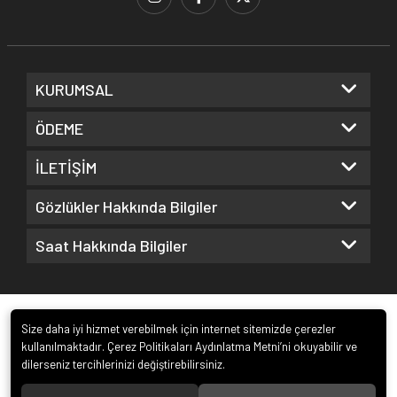
KURUMSAL
ÖDEME
İLETİŞİM
Gözlükler Hakkında Bilgiler
Saat Hakkında Bilgiler
Size daha iyi hizmet verebilmek için internet sitemizde çerezler
kullanılmaktadır. Çerez Politikaları Aydınlatma Metni’ni okuyabilir ve
dilerseniz tercihlerinizi değiştirebilirsiniz.
© 2022
Kuz Optik ve Saat San. ve Tic. Ltd. Şti.
. Tüm hakları saklıdır.