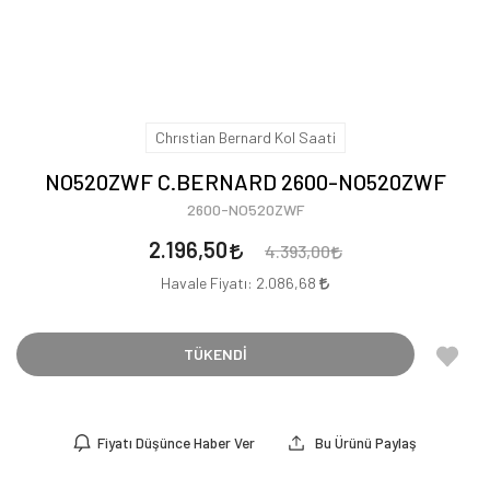
Chrıstian Bernard Kol Saati
NO520ZWF C.BERNARD 2600-NO520ZWF
2600-NO520ZWF
2.196,50
4.393,00
Havale Fiyatı:
2.086,68
TÜKENDİ
Fiyatı Düşünce Haber Ver
Bu Ürünü Paylaş