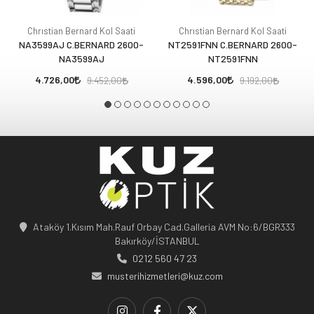
Chrıstian Bernard Kol Saati
Chrıstian Bernard Kol Saati
NA3599AJ C.BERNARD 2600-
NT2591FNN C.BERNARD 2600-
NA3599AJ
NT2591FNN
4.726,00
4.596,00
9.452,00
9.192,00
Ataköy 1.Kısım Mah.Rauf Orbay Cad.Galleria AVM No:6/BGR333
Bakırköy/İSTANBUL
0212 560 47 23
musterihizmetleri@kuz.com