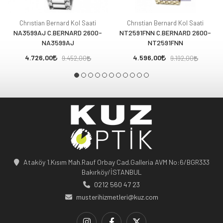
Chrıstian Bernard Kol Saati
Chrıstian Bernard Kol Saati
NA3599AJ C.BERNARD 2600-
NT2591FNN C.BERNARD 2600-
NA3599AJ
NT2591FNN
4.726,00
4.596,00
9.452,00
9.192,00
Ataköy 1.Kısım Mah.Rauf Orbay Cad.Galleria AVM No:6/BGR333
Bakırköy/İSTANBUL
0212 560 47 23
musterihizmetleri@kuz.com