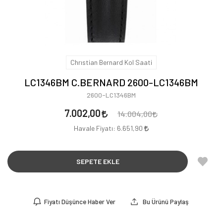
Chrıstian Bernard Kol Saati
LC1346BM C.BERNARD 2600-LC1346BM
2600-LC1346BM
7.002,00
14.004,00
Havale Fiyatı:
6.651,90
SEPETE EKLE
Fiyatı Düşünce Haber Ver
Bu Ürünü Paylaş