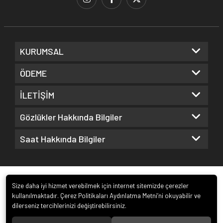
KURUMSAL
ÖDEME
İLETİŞİM
Gözlükler Hakkında Bilgiler
Saat Hakkında Bilgiler
Size daha iyi hizmet verebilmek için internet sitemizde çerezler
kullanılmaktadır. Çerez Politikaları Aydınlatma Metni’ni okuyabilir ve
dilerseniz tercihlerinizi değiştirebilirsiniz.
© 2022
Kuz Optik ve Saat San. ve Tic. Ltd. Şti.
. Tüm hakları saklıdır.