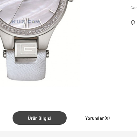
Gar
Ürün Bilgisi
Yorumlar
(0)