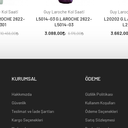
 Kol Saati
Guy Laroche Kol Saati
Guy Laroc
ROCHE 2622-
L5014-03 G.LAROCHE 2622-
L20202 G.L
301
L5014-03
L2
3.088,00
3.662,0
10.456,00
6.176,00
KURUMSAL
ÖDEME
Hakkımızda
Gizlilik Politikası
Güvenlik
Kullanım Koşulları
Teslimat ve İade Şartları
Ödeme Seçenekleri
Kargo Seçenekleri
Satış Sözleşmesi