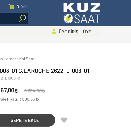
0
ürün
ÜYE GİRİŞİ ÜYE OL
uy Laroche Kol Saati
003-01 G.LAROCHE 2622-L1003-01
22-L1003-01
167,00
6.334,00
ale Fiyatı:
3.008,65
SEPETE EKLE