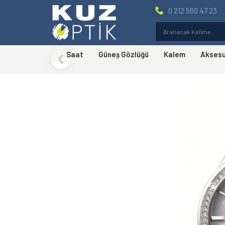
0 212 560 47 23
Saat
Güneş Gözlüğü
Kalem
Akses