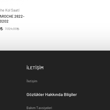
he Kol Saati
AROCHE 2622-
0202
0
7.324,00
İLETİŞİM
İletişim
Gözlükler Hakkında Bilgiler
Bakım Tavsiyeleri