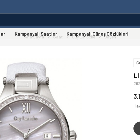
uar
Kampanyalı Saatler
Kampanyalı Güneş Gözlükleri
Ana Sayfa
Saat
Guy Laroche
Bayan
G
L1
26
3.
Hav