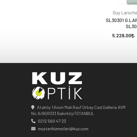
Guy Laroche
SL30301 G.LA
SL30
5.228,00
Ataköy 1.Kısım Mah.Rauf Orbay Cad.Galleria AVM
No:6/BGR333 Bakırköy/İSTANBUL
0212 560 47 23
musterihizmetleri@kuz.com