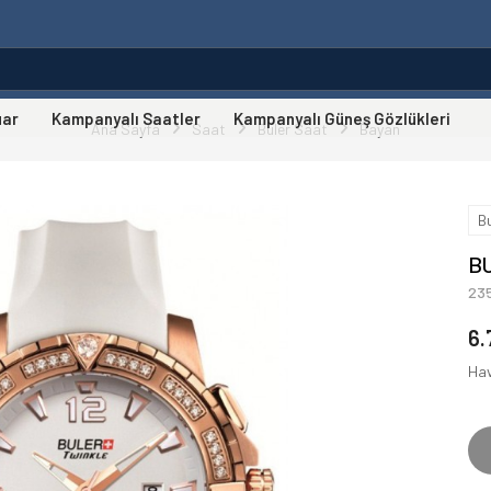
uar
Kampanyalı Saatler
Kampanyalı Güneş Gözlükleri
Ana Sayfa
Saat
Buler Saat
Bayan
B
B
23
6.
Hav