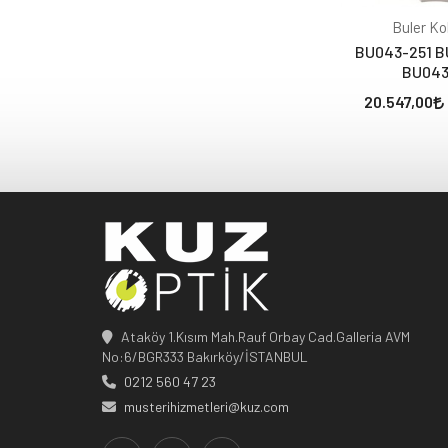
Buler Ko
BU043-251 B
BU043
20.547,00
Ataköy 1.Kısım Mah.Rauf Orbay Cad.Galleria AVM
No:6/BGR333 Bakırköy/İSTANBUL
0212 560 47 23
musterihizmetleri@kuz.com