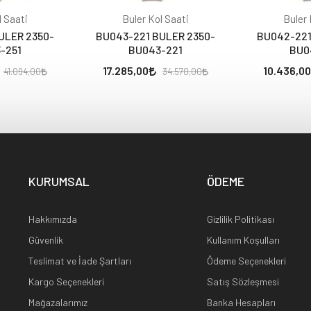
l Saati
Buler Kol Saati
Buler 
ULER 2350-
BU043-221 BULER 2350-
BU042-221
-251
BU043-221
BU0
17.285,00
10.436,00
41.094,00
34.570,00
KURUMSAL
ÖDEME
Hakkımızda
Gizlilik Politikası
Güvenlik
Kullanım Koşulları
Teslimat ve İade Şartları
Ödeme Seçenekleri
Kargo Seçenekleri
Satış Sözleşmesi
Mağazalarımız
Banka Hesapları