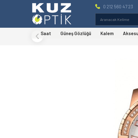
0 212 560 47 23
Saat
Güneş Gözlüğü
Kalem
Akses