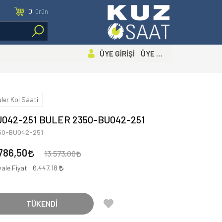
0
ürün
ÜYE GİRİŞİ ÜYE OL
uler Kol Saati
U042-251 BULER 2350-BU042-251
50-BU042-251
786,50
13.573,00
ale Fiyatı:
6.447,18
TÜKENDİ