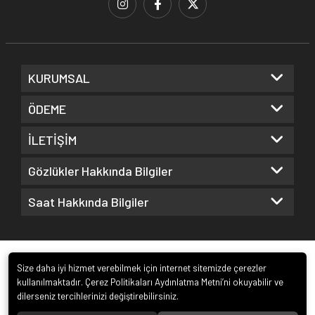
KURUMSAL
ÖDEME
İLETİŞİM
Gözlükler Hakkında Bilgiler
Saat Hakkında Bilgiler
Size daha iyi hizmet verebilmek için internet sitemizde çerezler
kullanılmaktadır. Çerez Politikaları Aydınlatma Metni’ni okuyabilir ve
dilerseniz tercihlerinizi değiştirebilirsiniz.
© 2022
Kuz Optik ve Saat San. ve Tic. Ltd. Şti.
. Tüm hakları saklıdır.