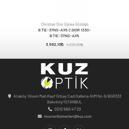
Christian Dior Güneş Gözlüğü
B.TIE-37NS-AX5 C.DIOR 1330-
B.TIE-37NS-AX5
3.592,10
4.226,00
Ataköy 1.Kısım Mah.Rauf Orbay Cad.Galleria AVM No:6/BGR333
Bakırköy/İSTANBUL
0212 560 47 23
musterihizmetleri@kuz.com