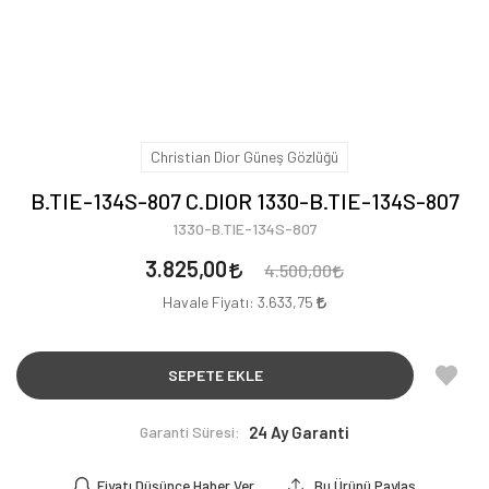
Christian Dior Güneş Gözlüğü
B.TIE-134S-807 C.DIOR 1330-B.TIE-134S-807
1330-B.TIE-134S-807
3.825,00
4.500,00
Havale Fiyatı:
3.633,75
SEPETE EKLE
Garanti Süresi:
24 Ay Garanti
Fiyatı Düşünce Haber Ver
Bu Ürünü Paylaş