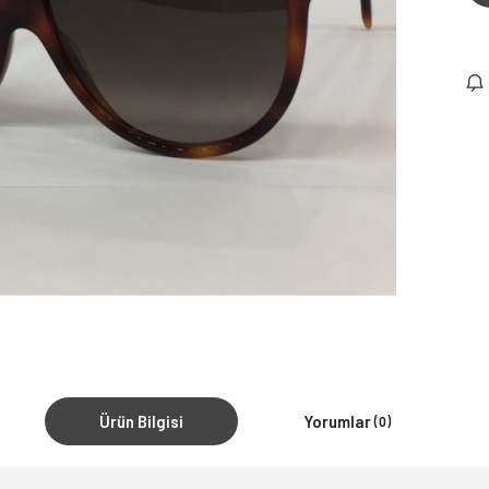
Ürün Bilgisi
Yorumlar
(0)