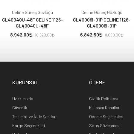
Celine Güneş Gözlüğü
Celine Güneş Gözlüğü
CL40040U-48F CELINE 1126-
CL40006I-01P CELINE 1126-
CL40040U-48F
CL40006I-01P
8.942,00
6.842,50
10.520,00
8.050,00
KURUMSAL
ÖDEME
Hakkımızda
Gizlilik Politikası
Güvenlik
Kullanım Koşulları
Teslimat ve İade Şartları
Ödeme Seçenekleri
Kargo Seçenekleri
Satış Sözleşmesi