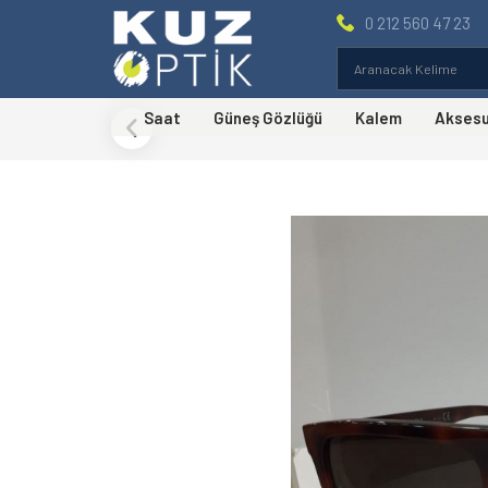
0 212 560 47 23
Saat
Güneş Gözlüğü
Kalem
Akses