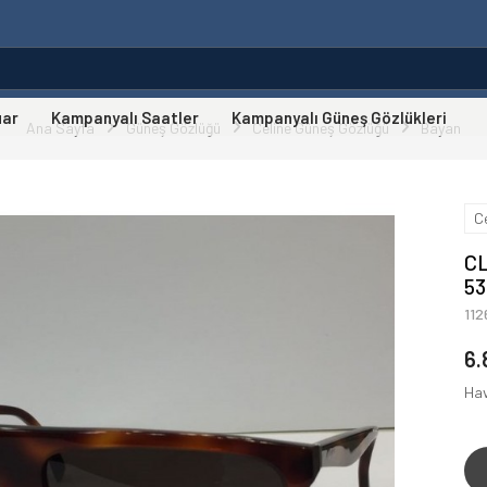
uar
Kampanyalı Saatler
Kampanyalı Güneş Gözlükleri
Ana Sayfa
Güneş Gözlüğü
Celine Güneş Gözlüğü
Bayan
C
CL
5
11
6.
Hav