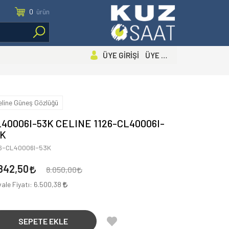
0
ürün
ÜYE GİRİŞİ ÜYE OL
eline Güneş Gözlüğü
40006I-53K CELINE 1126-CL40006I-
3K
26-CL40006I-53K
842,50
8.050,00
ale Fiyatı:
6.500,38
SEPETE EKLE