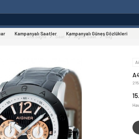
uar
Kampanyalı Saatler
Kampanyalı Güneş Gözlükleri
Ana Sayfa
Saat
Aigner Saat
Bay
A
A4
21
15
Hav