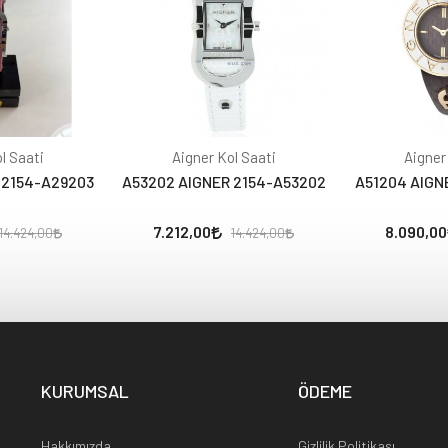
l Saati
Aigner Kol Saati
Aigner
 2154-A29203
A53202 AIGNER 2154-A53202
A51204 AIGN
7.212,00
8.090,00
14.424,00
14.424,00
KURUMSAL
ÖDEME
Hakkımızda
Gizlilik Politikası